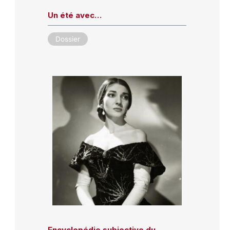
Un été avec…
Dossier
Encyclopédie subjective du