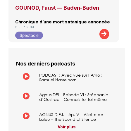
GOUNOD, Faust — Baden-Baden
Chronique d’une mort satanique annoncée
6 Juin 2014
Spectacle
Nos derniers podcasts
PODCAST : Avec vue sur l’Arno :
Samuel Hasselhorn
Agnus DEI – Episode VI : Stéphanie
d’Oustrac – Connais-toi toi même
AGNUS D.E.I. – ép. V – Aliette de
Laleu – The Sound of Silence
Voir plus