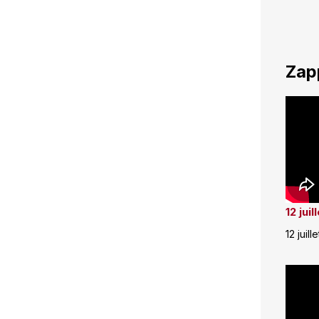
Zap
12 jui
12 juill