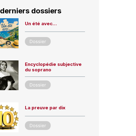
derniers dossiers
Un été avec…
Dossier
Encyclopédie subjective
du soprano
Dossier
La preuve par dix
Dossier