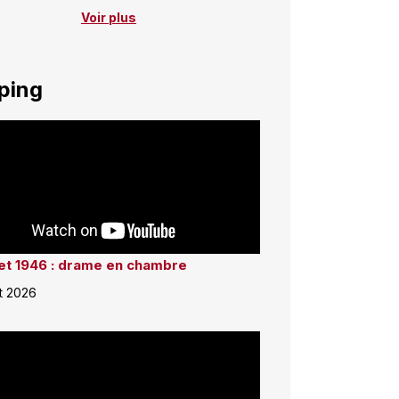
Voir plus
ping
llet 1946 : drame en chambre
et 2026