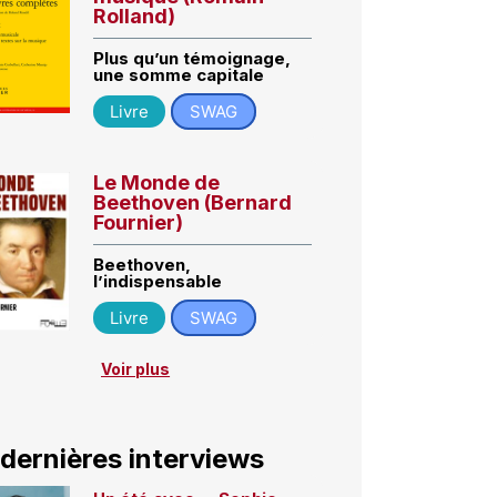
Rolland)
Plus qu’un témoignage,
une somme capitale
Livre
SWAG
Le Monde de
Beethoven (Bernard
Fournier)
Beethoven,
l’indispensable
Livre
SWAG
Voir plus
 dernières interviews