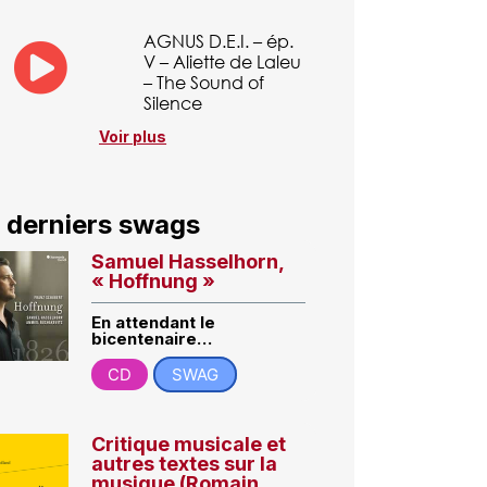
AGNUS D.E.I. – ép.
V – Aliette de Laleu
– The Sound of
Silence
Voir plus
 derniers swags
Samuel Hasselhorn,
« Hoffnung »
En attendant le
bicentenaire…
CD
SWAG
Critique musicale et
autres textes sur la
musique (Romain