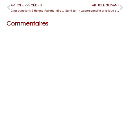
ARTICLE PRÉCÉDENT
ARTICLE SUIVANT
Cinq questions à Hélène Paillette, directrice des Concerts à la Ferme
Sumi Jo : « La personnalité artistique est essentielle »
Commentaires