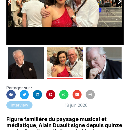
arrow_back_ios
arrow_forward_ios
Partager sur :
18 juin 2026
Interview
Figure familière du paysage musical et
médiatique, Alain Duault signe depuis quinze