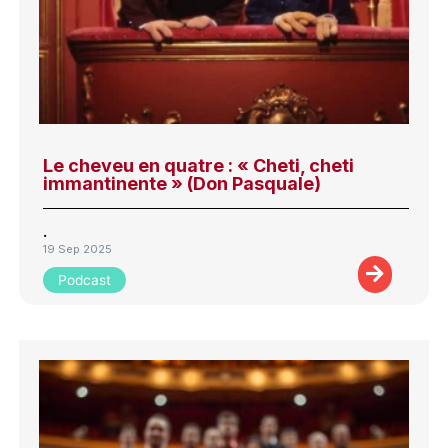
Le cheveu en quatre : « Cheti, cheti
immantinente » (Don Pasquale)
.
19 Sep 2025
Podcast