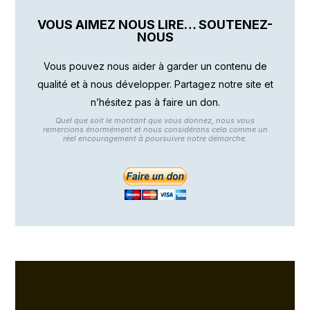
VOUS AIMEZ NOUS LIRE… SOUTENEZ-
NOUS
Vous pouvez nous aider à garder un contenu de
qualité et à nous développer. Partagez notre site et
n’hésitez pas à faire un don.
Quel que soit le montant que vous donnez, nous vous
remercions énormément et nous considérons cela comme un
réel encouragement à poursuivre notre démarche.