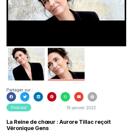
arrow_back_ios
arrow_forward_ios
Partager sur :
19 janvier 2022
Podcast
La Reine de chœur : Aurore Tillac reçoit
Véronique Gens