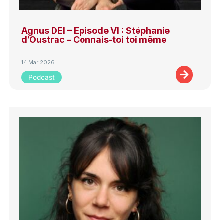
Agnus DEI – Episode VI : Stéphanie
d’Oustrac – Connais-toi toi même
14 Mar 2026
Podcast