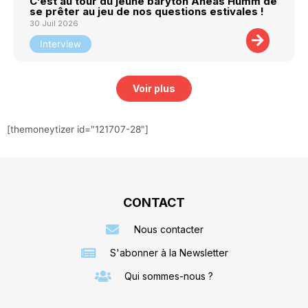
C’est au tour du jeune baryton Äneas Humm de
se prêter au jeu de nos questions estivales !
30 Juil 2026
Interview
Voir plus
[themoneytizer id="121707-28"]
CONTACT
Nous contacter
S'abonner à la Newsletter
Qui sommes-nous ?