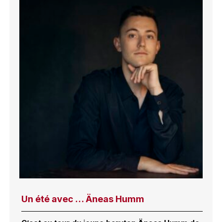
Un été avec … Äneas Humm