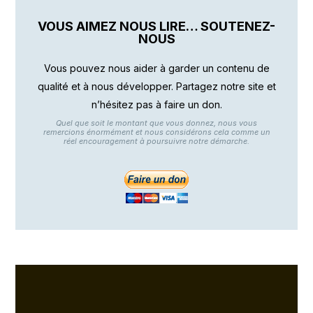
VOUS AIMEZ NOUS LIRE… SOUTENEZ-
NOUS
Vous pouvez nous aider à garder un contenu de
qualité et à nous développer. Partagez notre site et
n’hésitez pas à faire un don.
Quel que soit le montant que vous donnez, nous vous
remercions énormément et nous considérons cela comme un
réel encouragement à poursuivre notre démarche.