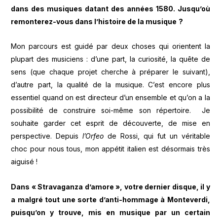
dans des musiques datant des ann
é
es 1580. Jusqu
’
o
ù
remonterez-vous dans l
’
histoire de la musique
?
Mon parcours est guidé par deux choses qui orientent la
plupart des musiciens : d’une part, la curiosité, la quête de
sens (que chaque projet cherche à préparer le suivant),
d’autre part, la qualité de la musique. C’est encore plus
essentiel quand on est directeur d’un ensemble et qu’on a la
possibilité de construire soi-même son répertoire. Je
souhaite garder cet esprit de découverte, de mise en
perspective. Depuis
l
’Orfeo
de Rossi, qui fut un véritable
choc pour nous tous, mon appétit italien est désormais très
aiguisé !
Dans
«
Stravaganza d
’
amore
»
, votre dernier disque, il y
a malgr
é
tout une sorte d
’
anti-hommage
à
Monteverdi,
puisqu
’
on y trouve, mis en musique par un certain