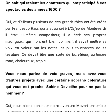
On sait qui
é
taient les chanteurs
qui ont particip
é à
ces
spectacles des ann
é
es 1600
?
Oui, et d’ailleurs plusieurs de ces grands rôles ont été créés
par Francesco Rasi, qui a aussi créé
L
’Orfeo
de Monteverdi.
Il était lui-même compositeur, il a écrit ses propres
madrigaux, qui montrent bien comment il savait mettre sa
voix en valeur par les notes les plus touchantes de sa
tessiture. Ce devait être une sorte de
baryt
é
nor
, au timbre
rond, chaleureux, ample.
Vous nous parlez de voix graves, mais avez-vous
d
’
autres projets avec une certaine soprano colorature
qui vous est proche, Sabine Devieilhe pour ne pas la
nommer
?
Oui, nous allons continuer notre aventure Mozart ensemble.