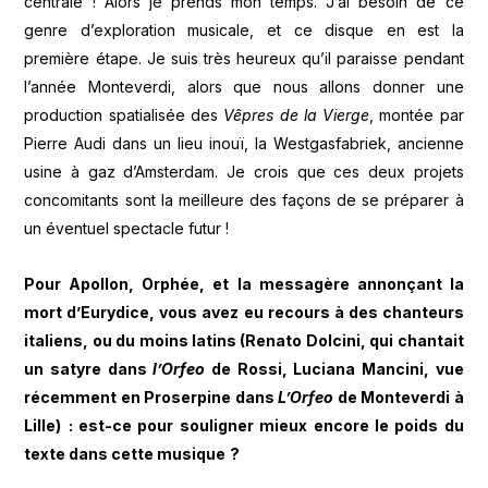
centrale ! Alors je prends mon temps. J’ai besoin de ce
genre d’exploration musicale, et ce disque en est la
première étape. Je suis très heureux qu’il paraisse pendant
l’année Monteverdi, alors que nous allons donner une
production spatialisée des
V
ê
pres de la Vierge
, montée par
Pierre Audi dans un lieu inouï, la Westgasfabriek, ancienne
usine à gaz d’Amsterdam. Je crois que ces deux projets
concomitants sont la meilleure des façons de se préparer à
un éventuel spectacle futur !
Pour Apollon, Orph
é
e, et la messag
è
re annon
ç
ant la
mort d
’
Eurydice, vous avez eu recours
à
des chanteurs
italiens, ou du moins latins (Renato Dolcini, qui chantait
un satyre dans
l
’Orfeo
de Rossi, Luciana Mancini, vue
r
é
cemment en Proserpine dans
L
’Orfeo
de Monteverdi
à
Lille)
: est-ce pour souligner mieux encore le poids du
texte dans cette musique
?