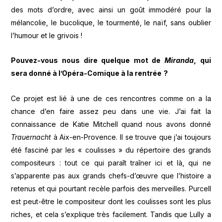
des mots d’ordre, avec ainsi un goût immodéré pour la
mélancolie, le bucolique, le tourmenté, le naïf, sans oublier
l’humour et le grivois !
Pouvez-vous nous dire quelque mot de
Miranda
, qui
sera donn
é à
l
’
Op
é
ra-Comique
à
la rentr
é
e
?
Ce projet est lié à une de ces rencontres comme on a la
chance d’en faire assez peu dans une vie. J’ai fait la
connaissance de Katie Mitchell quand nous avons donné
Trauernacht
à Aix-en-Provence. Il se trouve que j’ai toujours
été fasciné par les « coulisses » du répertoire des grands
compositeurs : tout ce qui paraît traîner ici et là, qui ne
s’apparente pas aux grands chefs-d’œuvre que l’histoire a
retenus et qui pourtant recèle parfois des merveilles. Purcell
est peut-être le compositeur dont les coulisses sont les plus
riches, et cela s’explique très facilement. Tandis que Lully a