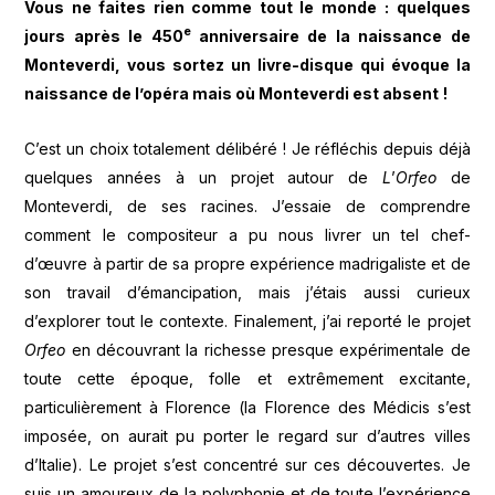
Vous ne faites rien comme tout le monde
: quelques
e
jours apr
è
s le 450
anniversaire de la naissance de
Monteverdi, vous sortez un livre-disque qui
é
voque la
naissance de l
’
op
é
ra mais
o
ù
Monteverdi est absent
!
C’est un choix totalement délibéré ! Je réfléchis depuis déjà
quelques années à un projet autour de
L
’
Orfeo
de
Monteverdi, de ses racines. J’essaie de comprendre
comment le compositeur a pu nous livrer un tel chef-
d’œuvre à partir de sa propre expérience madrigaliste et de
son travail d’émancipation, mais j’étais aussi curieux
d’explorer tout le contexte. Finalement, j’ai reporté le projet
Orfeo
en découvrant la richesse presque expérimentale de
toute cette époque, folle et extrêmement excitante,
particulièrement à Florence (la Florence des Médicis s’est
imposée, on aurait pu porter le regard sur d’autres villes
d’Italie). Le projet s’est concentré sur ces découvertes. Je
suis un amoureux de la polyphonie et de toute l’expérience