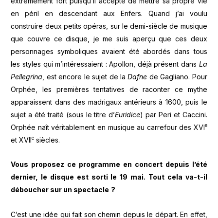
extrêmement fort puisqu’il accepte de mettre sa propre vie
en péril en descendant aux Enfers. Quand j’ai voulu
construire deux petits opéras, sur le demi-siècle de musique
que couvre ce disque, je me suis aperçu que ces deux
personnages symboliques avaient été abordés dans tous
les styles qui m’intéressaient : Apollon, déjà présent dans
La
Pellegrina
, est encore le sujet de la
Dafne
de Gagliano. Pour
Orphée, les premières tentatives de raconter ce mythe
apparaissent dans des madrigaux antérieurs à 1600, puis le
sujet a été traité (sous le titre d’
Euridice
) par Peri et Caccini.
e
Orphée naît véritablement en musique au carrefour des XVI
e
et XVII
siècles.
Vous proposez ce programme en concert depuis l
’é
t
é
dernier, le disque est sorti le 19 mai. Tout cela va-t-il
d
é
boucher sur un spectacle
?
C’est une idée qui fait son chemin depuis le départ. En effet,