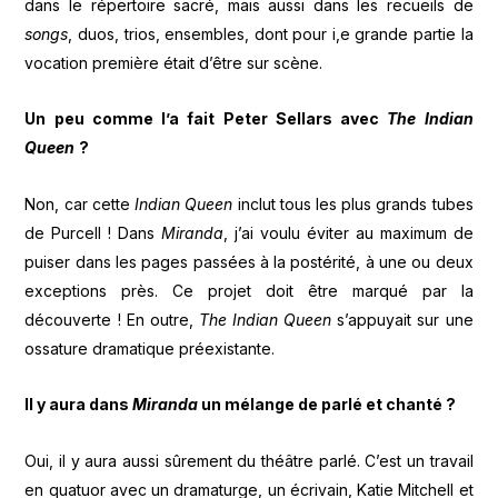
dans le répertoire sacré, mais aussi dans les recueils de
songs
, duos, trios, ensembles, dont pour i,e grande partie la
vocation première était d’être sur scène.
Un peu comme l
’
a fait Peter Sellars avec
The Indian
Queen
?
Non, car cette
Indian Queen
inclut tous les plus grands tubes
de Purcell ! Dans
Miranda
, j’ai voulu éviter au maximum de
puiser dans les pages passées à la postérité, à une ou deux
exceptions près. Ce projet doit être marqué par la
découverte ! En outre,
The Indian Queen
s’appuyait sur une
ossature dramatique préexistante.
Il y aura dans
Miranda
un m
é
lange de parl
é
et chant
é
?
Oui, il y aura aussi sûrement du théâtre parlé. C’est un travail
en quatuor avec un dramaturge, un écrivain, Katie Mitchell et