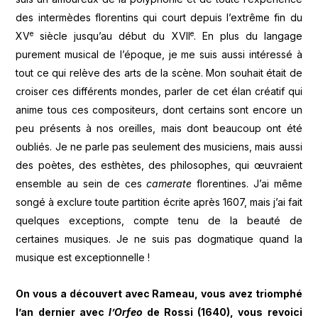
des intermèdes florentins qui court depuis l’extrême fin du
e
e
XV
siècle jusqu’au début du XVII
. En plus du langage
purement musical de l’époque, je me suis aussi intéressé à
tout ce qui relève des arts de la scène. Mon souhait était de
croiser ces différents mondes, parler de cet élan créatif qui
anime tous ces compositeurs, dont certains sont encore un
peu présents à nos oreilles, mais dont beaucoup ont été
oubliés. Je ne parle pas seulement des musiciens, mais aussi
des poètes, des esthètes, des philosophes, qui œuvraient
ensemble au sein de ces
camerate
florentines. J’ai même
songé à exclure toute partition écrite après 1607, mais j’ai fait
quelques exceptions, compte tenu de la beauté de
certaines musiques. Je ne suis pas dogmatique quand la
musique est exceptionnelle !
On vous a d
é
couvert avec Rameau, vous avez triomph
é
l
’
an dernier avec
l
’Orfeo
de Rossi (1640), vous revoici