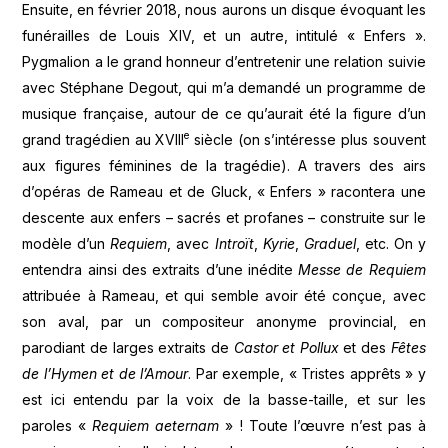
Ensuite, en février 2018, nous aurons un disque évoquant les
funérailles de Louis XIV, et un autre, intitulé « Enfers ».
Pygmalion a le grand honneur d’entretenir une relation suivie
avec Stéphane Degout, qui m’a demandé un programme de
musique française, autour de ce qu’aurait été la figure d’un
e
grand tragédien au XVIII
siècle (on s’intéresse plus souvent
aux figures féminines de la tragédie). A travers des airs
d’opéras de Rameau et de Gluck, « Enfers » racontera une
descente aux enfers – sacrés et profanes – construite sur le
modèle d’un
Requiem
, avec
Intro
ït
,
Kyrie
,
Graduel
, etc. On y
entendra ainsi des extraits d’une inédite
Messe de Requiem
attribuée à Rameau, et qui semble avoir été conçue, avec
son aval, par un compositeur anonyme provincial, en
parodiant de larges extraits de
Castor et Pollux
et des
F
ê
tes
de l
’Hymen et de l
’Amour
. Par exemple, « Tristes apprêts » y
est ici entendu par la voix de la basse-taille, et sur les
paroles «
Requiem aeternam
» ! Toute l’œuvre n’est pas à