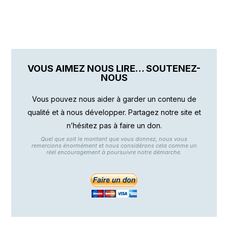
VOUS AIMEZ NOUS LIRE… SOUTENEZ-
NOUS
Vous pouvez nous aider à garder un contenu de
qualité et à nous développer. Partagez notre site et
n’hésitez pas à faire un don.
Quel que soit le montant que vous donnez, nous vous
remercions énormément et nous considérons cela comme un
réel encouragement à poursuivre notre démarche.