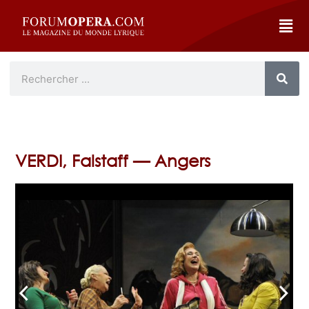
VERDI, Falstaff — Angers
arrow_back_ios
arrow_forward_ios