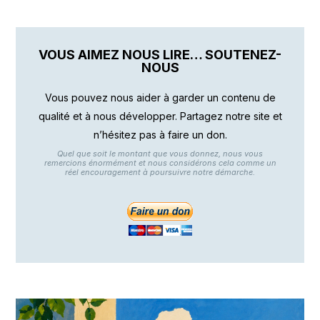
VOUS AIMEZ NOUS LIRE… SOUTENEZ-
NOUS
Vous pouvez nous aider à garder un contenu de
qualité et à nous développer. Partagez notre site et
n’hésitez pas à faire un don.
Quel que soit le montant que vous donnez, nous vous
remercions énormément et nous considérons cela comme un
réel encouragement à poursuivre notre démarche.