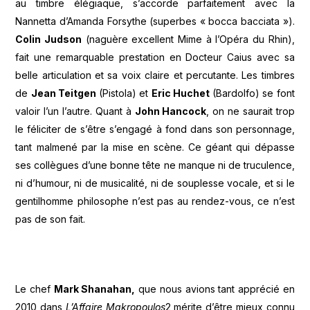
au timbre élégiaque, s’accorde parfaitement avec la
Nannetta d’Amanda Forsythe (superbes « bocca bacciata »).
Colin Judson
(naguère excellent Mime à l’Opéra du Rhin),
fait une remarquable prestation en Docteur Caius avec sa
belle articulation et sa voix claire et percutante. Les timbres
de
Jean Teitgen
(Pistola) et
Eric Huchet
(Bardolfo) se font
valoir l’un l’autre. Quant à
John Hancock
, on ne saurait trop
le féliciter de s’être s’engagé à fond dans son personnage,
tant malmené par la mise en scène. Ce géant qui dépasse
ses collègues d’une bonne tête ne manque ni de truculence,
ni d’humour, ni de musicalité, ni de souplesse vocale, et si le
gentilhomme philosophe n’est pas au rendez-vous, ce n’est
pas de son fait.
Le chef
Mark Shanahan,
que nous avions tant apprécié en
2010 dans
L’Affaire Makropoulos
2 mérite d’être mieux connu