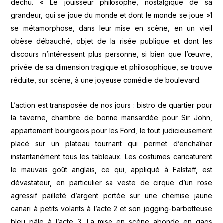
déchu. « Le jouisseur philosophe, nostalgique de sa
grandeur, qui se joue du monde et dont le monde se joue »1
se métamorphose, dans leur mise en scène, en un vieil
obèse débauché, objet de la risée publique et dont les
discours n’intéressent plus personne, si bien que l’œuvre,
privée de sa dimension tragique et philosophique, se trouve
réduite, sur scène, à une joyeuse comédie de boulevard.
L’action est transposée de nos jours : bistro de quartier pour
la taverne, chambre de bonne mansardée pour Sir John,
appartement bourgeois pour les Ford, le tout judicieusement
placé sur un plateau tournant qui permet d’enchaîner
instantanément tous les tableaux. Les costumes caricaturent
le mauvais goût anglais, ce qui, appliqué à Falstaff, est
dévastateur, en particulier sa veste de cirque d’un rose
agressif pailleté d’argent portée sur une chemise jaune
canari à petits volants à l’acte 2 et son jogging-barbotteuse
bleu pâle à l’acte 3. La mise en scène abonde en gags