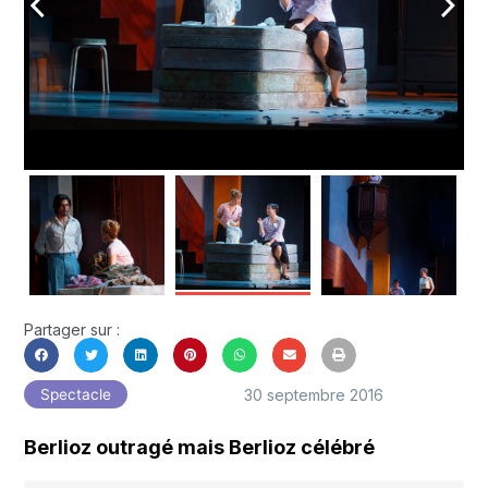
arrow_back_ios
arrow_forward_ios
Partager sur :
30 septembre 2016
Spectacle
Berlioz outragé mais Berlioz célébré