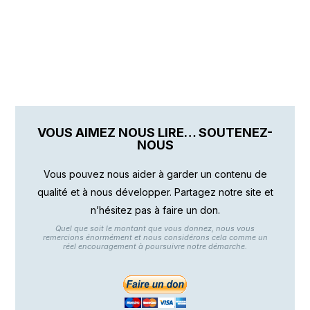
VOUS AIMEZ NOUS LIRE… SOUTENEZ-
NOUS
Vous pouvez nous aider à garder un contenu de
qualité et à nous développer. Partagez notre site et
n’hésitez pas à faire un don.
Quel que soit le montant que vous donnez, nous vous
remercions énormément et nous considérons cela comme un
réel encouragement à poursuivre notre démarche.