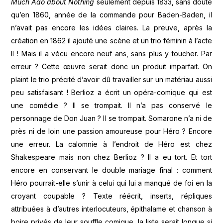
Much Ado about Nothing
seulement depuis 1833, sans doute
qu’en 1860, année de la commande pour Baden-Baden, il
n’avait pas encore les idées claires. La preuve, après la
création en 1862 il ajouté une scène et un trio féminin à l’acte
II ! Mais il a vécu encore neuf ans, sans plus y toucher. Par
erreur ? Cette œuvre serait donc un produit imparfait. On
plaint le trio précité d’avoir dû travailler sur un matériau aussi
peu satisfaisant ! Berlioz a écrit un opéra-comique qui est
une comédie ? Il se trompait. Il n’a pas conservé le
personnage de Don Juan ? Il se trompait. Somarone n’a ni de
près ni de loin une passion amoureuse pour Héro ? Encore
une erreur. La calomnie à l’endroit de Héro est chez
Shakespeare mais non chez Berlioz ? Il a eu tort. Et tort
encore en conservant le double mariage final : comment
Héro pourrait-elle s’unir à celui qui lui a manqué de foi en la
croyant coupable ? Texte réécrit, inserts, répliques
attribuées à d’autres interlocuteurs, épithalame et chanson à
boire privés de leur souffle comique, la liste serait longue si