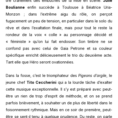
tire crânement des embûches de la mise en scène.
Julie
Boulianne
enfin succède à Toulouse à Béatrice Uria-
Monzon ; dans l’extrême aigu du rôle, on perçoit
fugacement un peu de tension, en particulier dans le solo du
rêve et dans l’exaltation finale, mais pour tout le reste la
rondeur de la voix « colle » au personnage décidé et
« féministe » qu’on lui fait endosser. Son timbre ne se
confond pas avec celui de Gaia Petrone et sa couleur
spécifique enrichit délicieusement le trio du deuxième acte.
Tant elle que Héro seront ovationnées.
Dans la fosse, c’est le triomphateur des
Pigeons d’argile
, le
jeune chef
Tito Ceccherini
qui a la lourde tâche d’exalter
cette musique exceptionnelle. Il s’y est préparé avec peut-
être un rien de trop d’esprit de méthode, et on se prend
parfois brièvement, à souhaiter un de plus de liberté dans le
foisonnement rythmique. Mais en ce soir de première, peut-
être se sent-il tenu à quelque prudence. Du reste, on parle