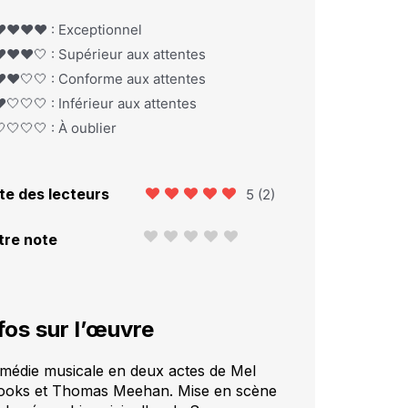
️❤️❤️❤️ : Exceptionnel
️❤️❤️🤍 : Supérieur aux attentes
️❤️🤍🤍 : Conforme aux attentes
️🤍🤍🤍 : Inférieur aux attentes
🤍🤍🤍 : À oublier
te des lecteurs
5
(
2
)
tre note
fos sur l’œuvre
médie musicale en deux actes de Mel
ooks et Thomas Meehan. Mise en scène