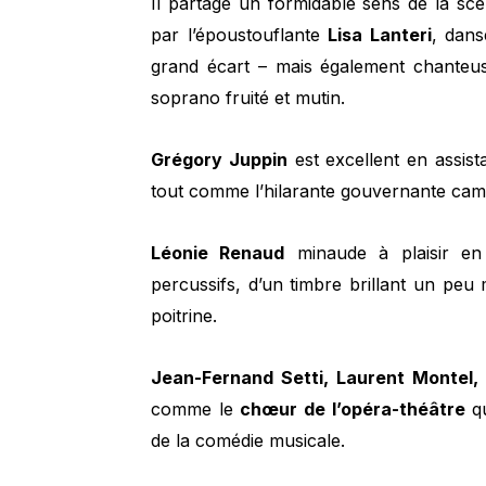
Il partage un formidable sens de la scè
par l’époustouflante
Lisa Lanteri
, dan
grand écart – mais également chanteus
soprano fruité et mutin.
Grégory Juppin
est excellent en assist
tout comme l’hilarante gouvernante ca
Léonie Renaud
minaude à plaisir en E
percussifs, d’un timbre brillant un peu
poitrine.
Jean-Fernand Setti, Laurent Montel, 
comme le
chœur de l’opéra-théâtre
qu
de la comédie musicale.