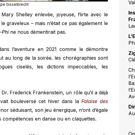
Va
ppe Gisselbrecht
In
Mary Shelley enlevée, joyeuse, flirte avec le
Fr
 le graveleux – mais n’était ce pas également le
La
-Phi
ne nous démentirait pas.
L’
Ph
 dans l’aventure en 2021 comme le démontre
Zi
ut au long de la soirée. les chorégraphies sont
Cl
logues ciselés, les dictions impeccables, les
Ch
l’
Ba
l’
 Dr. Frederick Frankenstein, un rôle qu’il a déjà
Av
avait bouleversé cet hiver dans la
Falaise des
Di
or séduisant, son jeu énergique, n’ont d’égale
Au
es compétences en danse ou en claquettes.
Op