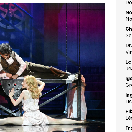
Do
No
No
Ch
Se
Dr
Vi
Le
Je
Ig
Gr
In
Lis
El
Lé
Fr