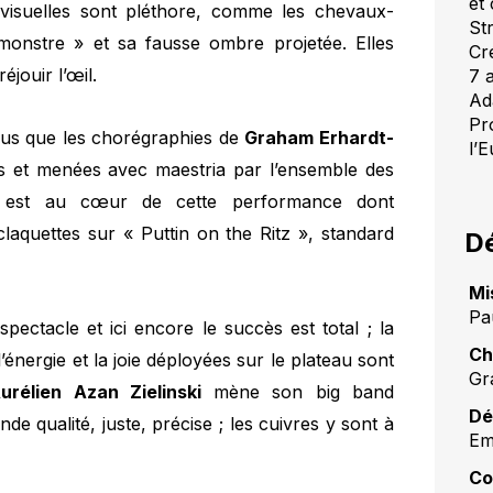
et
s visuelles sont pléthore, comme les chevaux-
St
onstre » et sa fausse ombre projetée. Elles
Cr
jouir l’œil.
7 
Ad
Pr
plus que les chorégraphies de
Graham Erhardt-
l’
es et menées avec maestria par l’ensemble des
tre est au cœur de cette performance dont
laquettes sur « Puttin on the Ritz », standard
Dé
Mi
Pa
ectacle et ici encore le succès est total ; la
Ch
énergie et la joie déployées sur le plateau sont
Gr
urélien Azan Zielinski
mène son big band
Dé
e qualité, juste, précise ; les cuivres y sont à
Em
Co