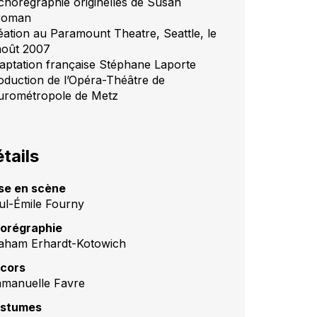
 chorégraphie originelles de Susan
roman
éation au Paramount Theatre, Seattle, le
août 2007
aptation française Stéphane Laporte
oduction de l’Opéra-Théâtre de
Eurométropole de Metz
tails
se en scène
ul-Émile Fourny
orégraphie
aham Erhardt-Kotowich
cors
manuelle Favre
stumes