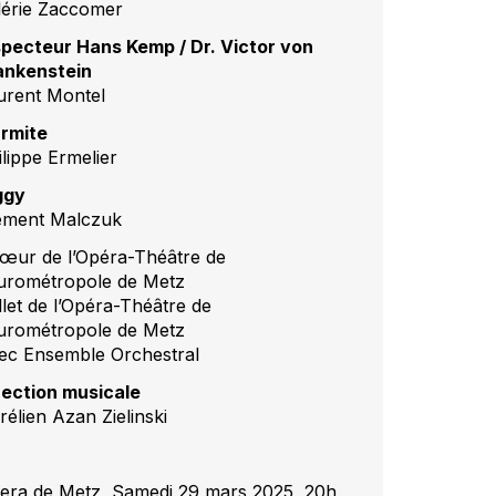
lérie Zaccomer
specteur Hans Kemp / Dr. Victor von
ankenstein
urent Montel
Ermite
ilippe Ermelier
ggy
ément Malczuk
œur de l’Opéra-Théâtre de
Eurométropole de Metz
llet de l’Opéra-Théâtre de
Eurométropole de Metz
ec Ensemble Orchestral
rection musicale
rélien Azan Zielinski
era de Metz, Samedi 29 mars 2025, 20h