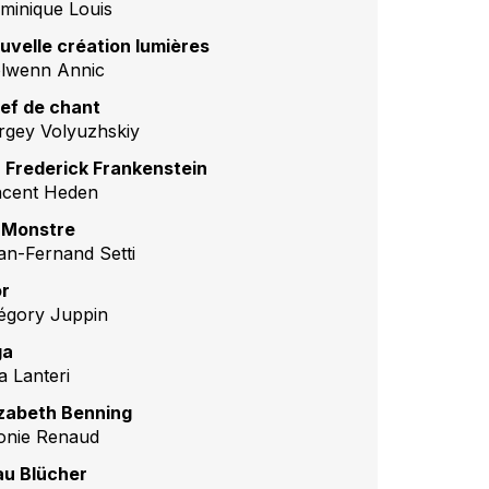
minique Louis
uvelle création lumières
lwenn Annic
ef de chant
rgey Volyuzhskiy
. Frederick Frankenstein
ncent Heden
 Monstre
an-Fernand Setti
or
égory Juppin
ga
a Lanteri
izabeth Benning
onie Renaud
au Blücher