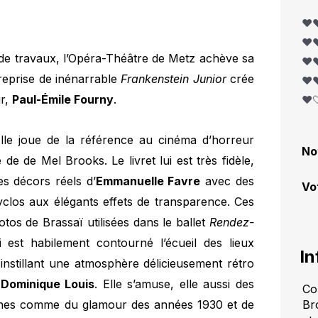
❤️❤
❤️❤
de travaux, l’Opéra-Théâtre de Metz achève sa
❤️❤
reprise de inénarrable
Frankenstein Junior
crée
❤️❤
ur,
Paul-Émile Fourny
.
❤️
Elle joue de la référence au cinéma d’horreur
No
 de Mel Brooks. Le livret lui est très fidèle,
s décors réels d’
Emmanuelle Favre
avec des
Vo
yclos aux élégants effets de transparence. Ces
tos de Brassaï utilisées dans le ballet
Rendez-
 est habilement contourné l’écueil des lieux
In
 instillant une atmosphère délicieusement rétro
e
Dominique Louis
. Elle s’amuse, elle aussi des
Co
aines comme du glamour des années 1930 et de
Br