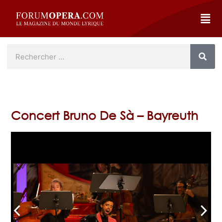
Concert Bruno De Sà – Bayreuth
arrow_back_ios
arrow_forward_ios