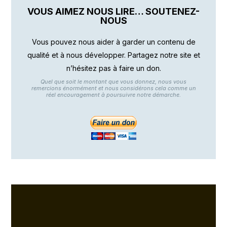
VOUS AIMEZ NOUS LIRE… SOUTENEZ-
NOUS
Vous pouvez nous aider à garder un contenu de
qualité et à nous développer. Partagez notre site et
n’hésitez pas à faire un don.
Quel que soit le montant que vous donnez, nous vous
remercions énormément et nous considérons cela comme un
réel encouragement à poursuivre notre démarche.