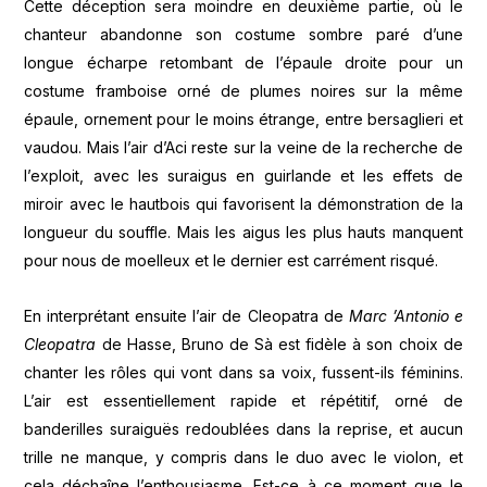
Cette déception sera moindre en deuxième partie, où le
chanteur abandonne son costume sombre paré d’une
longue écharpe retombant de l’épaule droite pour un
costume framboise orné de plumes noires sur la même
épaule, ornement pour le moins étrange, entre bersaglieri et
vaudou. Mais l’air d’Aci reste sur la veine de la recherche de
l’exploit, avec les suraigus en guirlande et les effets de
miroir avec le hautbois qui favorisent la démonstration de la
longueur du souffle. Mais les aigus les plus hauts manquent
pour nous de moelleux et le dernier est carrément risqué.
En interprétant ensuite l’air de Cleopatra de
Marc ’Antonio e
Cleopatra
de Hasse, Bruno de Sà est fidèle à son choix de
chanter les rôles qui vont dans sa voix, fussent-ils féminins.
L’air est essentiellement rapide et répétitif, orné de
banderilles suraiguës redoublées dans la reprise, et aucun
trille ne manque, y compris dans le duo avec le violon, et
cela déchaîne l’enthousiasme. Est-ce à ce moment que le