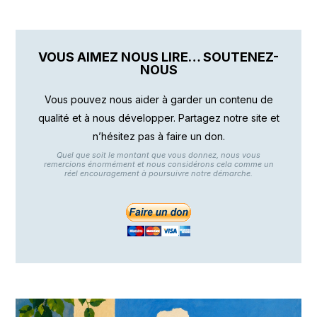
VOUS AIMEZ NOUS LIRE… SOUTENEZ-
NOUS
Vous pouvez nous aider à garder un contenu de
qualité et à nous développer. Partagez notre site et
n’hésitez pas à faire un don.
Quel que soit le montant que vous donnez, nous vous
remercions énormément et nous considérons cela comme un
réel encouragement à poursuivre notre démarche.