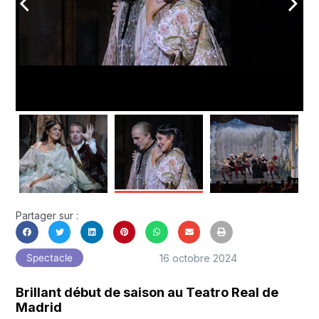
arrow_back_ios
arrow_forward_ios
Partager sur :
16 octobre 2024
Spectacle
Brillant début de saison au Teatro Real de
Madrid