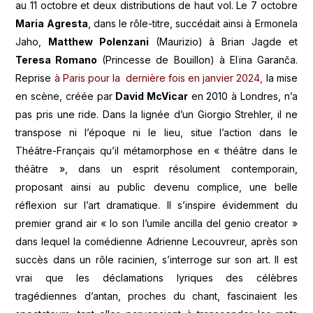
au 11 octobre et deux distributions de haut vol. Le 7 octobre
Maria Agresta
, dans le rôle-titre, succédait ainsi à Ermonela
Jaho,
Matthew Polenzani
(Maurizio) à Brian Jagde et
Teresa Romano
(Princesse de Bouillon) à Elïna Garanča.
Reprise
à Paris pour la dernière fois en janvier 2024,
la mise
en scène, créée par
David McVicar
en 2010 à Londres, n’a
pas pris une ride. Dans la lignée d’un Giorgio Strehler, il ne
transpose ni l’époque ni le lieu, situe l’action dans le
Théâtre-Français qu’il métamorphose en « théâtre dans le
théâtre », dans un esprit résolument contemporain,
proposant ainsi au public devenu complice, une belle
réflexion sur l’art dramatique. Il s’inspire évidemment du
premier grand air « Io son l’umile ancilla del genio creator »
dans lequel la comédienne Adrienne Lecouvreur, après son
succès dans un rôle racinien, s’interroge sur son art. Il est
vrai que les déclamations lyriques des célèbres
tragédiennes d’antan, proches du chant, fascinaient les