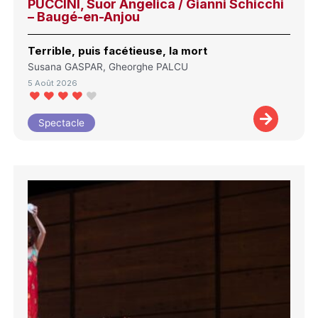
PUCCINI, Suor Angelica / Gianni Schicchi
– Baugé-en-Anjou
Terrible, puis facétieuse, la mort
Susana GASPAR, Gheorghe PALCU
5 Août 2026
Spectacle