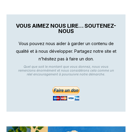
VOUS AIMEZ NOUS LIRE… SOUTENEZ-
NOUS
Vous pouvez nous aider à garder un contenu de
qualité et à nous développer. Partagez notre site et
n’hésitez pas à faire un don.
Quel que soit le montant que vous donnez, nous vous
remercions énormément et nous considérons cela comme un
réel encouragement à poursuivre notre démarche.