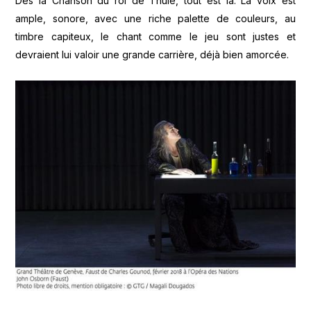
Dès la Chanson du roi de Thulé, tout est là. La voix est
ample, sonore, avec une riche palette de couleurs, au
timbre capiteux, le chant comme le jeu sont justes et
devraient lui valoir une grande carrière, déjà bien amorcée.