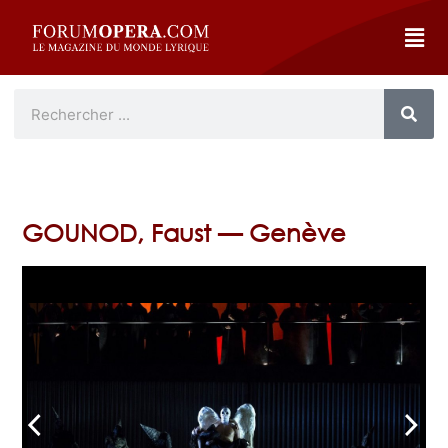
GOUNOD, Faust — Genève
arrow_back_ios
arrow_forward_ios