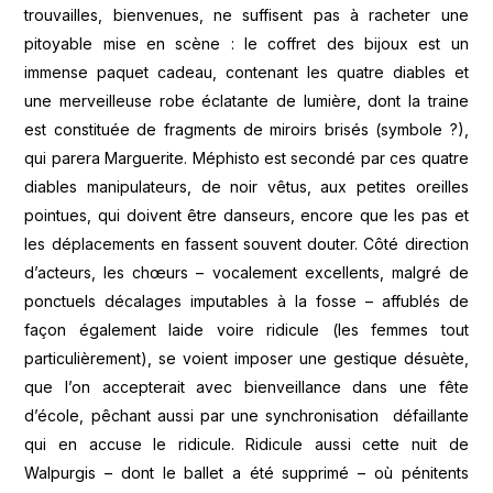
trouvailles, bienvenues, ne suffisent pas à racheter une
pitoyable mise en scène : le coffret des bijoux est un
immense paquet cadeau, contenant les quatre diables et
une merveilleuse robe éclatante de lumière, dont la traine
est constituée de fragments de miroirs brisés (symbole ?),
qui parera Marguerite. Méphisto est secondé par ces quatre
diables manipulateurs, de noir vêtus, aux petites oreilles
pointues, qui doivent être danseurs, encore que les pas et
les déplacements en fassent souvent douter. Côté direction
d’acteurs, les chœurs – vocalement excellents, malgré de
ponctuels décalages imputables à la fosse – affublés de
façon également laide voire ridicule (les femmes tout
particulièrement), se voient imposer une gestique désuète,
que l’on accepterait avec bienveillance dans une fête
d’école, pêchant aussi par une synchronisation défaillante
qui en accuse le ridicule. Ridicule aussi cette nuit de
Walpurgis – dont le ballet a été supprimé – où pénitents