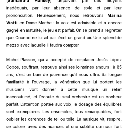
(
Samantha Hankey
) déçoivent par des moyens
inadéquats, par leur absence de style et par leur
prononciation. Heureusement, nous retrouvons
Marina
Viotti
en Dame Marthe : la voix est admirable et a encore
gagné en maturité, le jeu est parfait. On se prend à regretter
que Gounod ne lui ait pas écrit un grand air. Une splendide
mezzo avec laquelle il faudra compter.
Michel Plasson, qui a accepté de remplacer Jesùs López
Cobos, souffrant, retrouve ainsi ses lointaines amours : à 85
ans, c’est un bain de jouvence qu’il nous offre. Sa longue
familiarité à l’ouvrage, la vénération que lui portent les
musiciens vont donner à cette musique un relief
inaccoutumé, et l’écoute du seul orchestre est un bonheur
parfait. L’attention portée aux voix, le dosage des équilibres
sont exemplaires. Les ensembles, tous remarquables, font
oublier les carences de tel ou telle. La musique vit, respire,
se colore, avec des nuances et une subtilité qui nous font