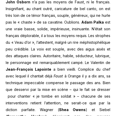
John Osborn
n’a pas les moyens de Faust, ni le français.
Insignifiant, au chant outré, caricature de bel canto, on est
très loin de ce ténor français, souple, généreux, qui ne hurle
pas le « chaste » de sa cavatine. Oublions.
Adam Palka
est
une vraie basse, solide, impérieuse, insinuante. N’était son
français déplorable, il a tous les moyens requis. Les strophes
du « Veau d’or », l’attestent, malgré un rire méphistophélique
peu crédible. La voix est souple, avec des aigus aisés et
des attaques claires. Autoritaire, habile, séducteur, lubrique,
le personnage est remarquablement campé. Le Valentin de
Jean-François Lapointe
a bien vieilli. Complice du chef
avec lequel il chantait déjà
Faust
à Orange il y a dix ans, sa
technique impeccable compense le passage des ans. Bien
que desservi par la mise en scène – qui le fait se dresser
pour chanter « je tombe en soldat » – chacune de ses
interventions retient l’attention, ne serait-ce que par la
diction parfaite. Wagner (
Shea Owens
) et Siebel