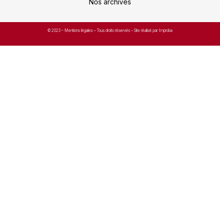
Nos archives
© 2023 –
Mentions légales
– Tous droits réservés – Site réalisé par Improba