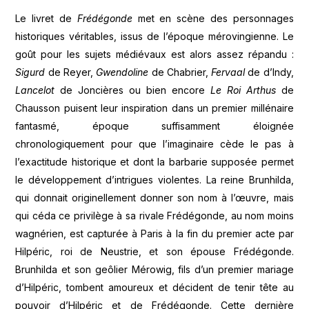
Le livret de
Frédégonde
met en scène des personnages
historiques véritables, issus de l’époque mérovingienne. Le
goût pour les sujets médiévaux est alors assez répandu :
Sigurd
de Reyer,
Gwendoline
de Chabrier,
Fervaal
de d’Indy,
Lancelot
de Joncières ou bien encore
Le Roi Arthus
de
Chausson puisent leur inspiration dans un premier millénaire
fantasmé, époque suffisamment éloignée
chronologiquement pour que l’imaginaire cède le pas à
l’exactitude historique et dont la barbarie supposée permet
le développement d’intrigues violentes. La reine Brunhilda,
qui donnait originellement donner son nom à l’œuvre, mais
qui céda ce privilège à sa rivale Frédégonde, au nom moins
wagnérien, est capturée à Paris à la fin du premier acte par
Hilpéric, roi de Neustrie, et son épouse Frédégonde.
Brunhilda et son geôlier Mérowig, fils d’un premier mariage
d’Hilpéric, tombent amoureux et décident de tenir tête au
pouvoir d’Hilpéric et de Frédégonde. Cette dernière