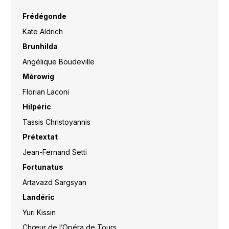
Frédégonde
Kate Aldrich
Brunhilda
Angélique Boudeville
Mérowig
Florian Laconi
Hilpéric
Tassis Christoyannis
Prétextat
Jean-Fernand Setti
Fortunatus
Artavazd Sargsyan
Landéric
Yuri Kissin
Chœur de l’Opéra de Tours