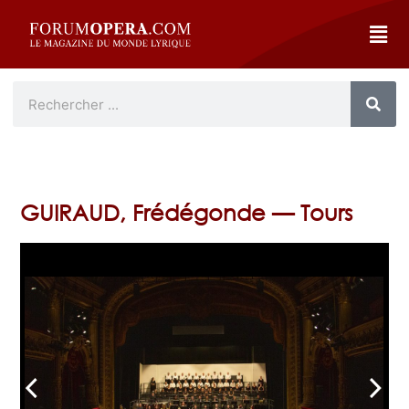
GUIRAUD, Frédégonde — Tours
arrow_back_ios
arrow_forward_ios