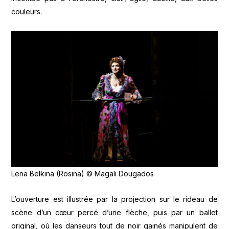
couleurs.
Lena Belkina (Rosina) © Magali Dougados
L’ouverture est illustrée par la projection sur le rideau de
scène d’un cœur percé d’une flèche, puis par un ballet
original, où les danseurs tout de noir gainés manipulent de