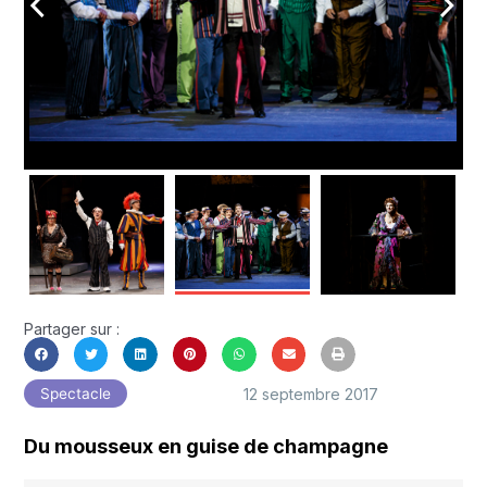
arrow_back_ios
arrow_forward_ios
Partager sur :
12 septembre 2017
Spectacle
Du mousseux en guise de champagne