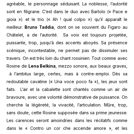
agréable, le personnage séduisant. La noblesse, l’autorité
sont en filigrane. C’est dans le duo avec Bartolo (« Pace e
gioia ») et le trio (« Ah ! qual colpo ») qu’il apparaît le
meilleur.
Bruno Taddia
, dont on se souvient du Figaro au
Châtelet, a de l’autorité. Sa voix est toujours projetée,
puissante, trop, jusqu’à des accents aboyés. Sa présence
scénique, incontestable, ne permet pas de dissimuler ses
travers. On est très loin du chant rossinien. Tout comme avec
Rosine de
Lena Belkina
, mezzo sonore, aux beaux graves,
à l’ambitus large, certes, mais à contre-emploi. Dès sa
redoutable cavatine (« Una voce poco fa »), les jeux sont
faits. L’air et la cabalette sont chantés comme un air de
bravoure, avec une volonté démonstrative de puissance. On
cherche la légèreté, la vivacité, l’articulation. Mûre, trop,
sans doute, cette Rosine supposée dans sa prime jeunesse.
Les carences seront amoindries dans les récitatifs comme
dans le « Contro un cor che accende amore », et les