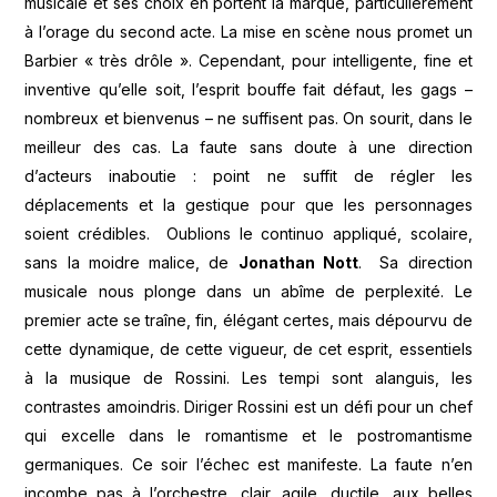
musicale et ses choix en portent la marque, particulièrement
à l’orage du second acte. La mise en scène nous promet un
Barbier « très drôle ». Cependant, pour intelligente, fine et
inventive qu’elle soit, l’esprit bouffe fait défaut, les gags –
nombreux et bienvenus – ne suffisent pas. On sourit, dans le
meilleur des cas. La faute sans doute à une direction
d’acteurs inaboutie : point ne suffit de régler les
déplacements et la gestique pour que les personnages
soient crédibles. Oublions le continuo appliqué, scolaire,
sans la moidre malice, de
Jonathan Nott
. Sa direction
musicale nous plonge dans un abîme de perplexité. Le
premier acte se traîne, fin, élégant certes, mais dépourvu de
cette dynamique, de cette vigueur, de cet esprit, essentiels
à la musique de Rossini. Les tempi sont alanguis, les
contrastes amoindris. Diriger Rossini est un défi pour un chef
qui excelle dans le romantisme et le postromantisme
germaniques. Ce soir l’échec est manifeste. La faute n’en
incombe pas à l’orchestre, clair, agile, ductile, aux belles