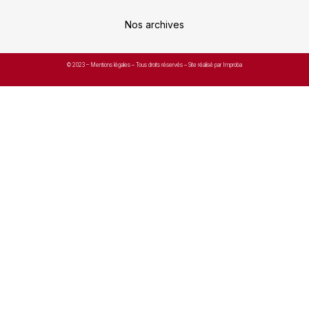
Nos archives
© 2023 –
Mentions légales
– Tous droits réservés – Site réalisé par Improba