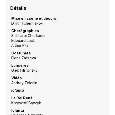
Détails
Mise en scène et décors
Dmitri Tcherniakov
Chorégraphies
Sidi Larbi Cherkaoui
Edouard Lock
Arthur Pita
Costumes
Elena Zaitseva
Lumières
Gleb Filshtinsky
Vidéo
Andrey Zelenin
Iolanta
Le Roi René
Krzysztof Bączyk
Iolanta