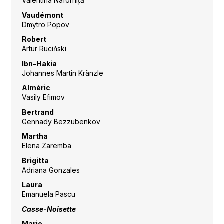
Valentina Naforniță
Vaudémont
Dmytro Popov
Robert
Artur Ruciński
Ibn-Hakia
Johannes Martin Kränzle
Alméric
Vasily Efimov
Bertrand
Gennady Bezzubenkov
Martha
Elena Zaremba
Brigitta
Adriana Gonzales
Laura
Emanuela Pascu
Casse-Noisette
Marie