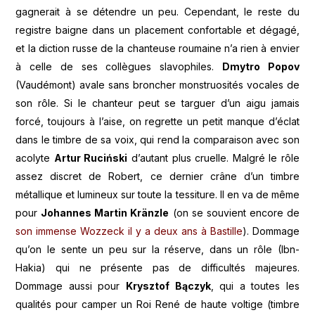
gagnerait à se détendre un peu. Cependant, le reste du
registre baigne dans un placement confortable et dégagé,
et la diction russe de la chanteuse roumaine n’a rien à envier
à celle de ses collègues slavophiles.
Dmytro Popov
(Vaudémont) avale sans broncher monstruosités vocales de
son rôle. Si le chanteur peut se targuer d’un aigu jamais
forcé, toujours à l’aise, on regrette un petit manque d’éclat
dans le timbre de sa voix, qui rend la comparaison avec son
acolyte
Artur Ruciński
d’autant plus cruelle. Malgré le rôle
assez discret de Robert, ce dernier crâne d’un timbre
métallique et lumineux sur toute la tessiture. Il en va de même
pour
Johannes Martin Kränzle
(on se souvient encore de
son immense Wozzeck il y a deux ans à Bastille
). Dommage
qu’on le sente un peu sur la réserve, dans un rôle (Ibn-
Hakia) qui ne présente pas de difficultés majeures.
Dommage aussi pour
Krysztof Bączyk
, qui a toutes les
qualités pour camper un Roi René de haute voltige (timbre