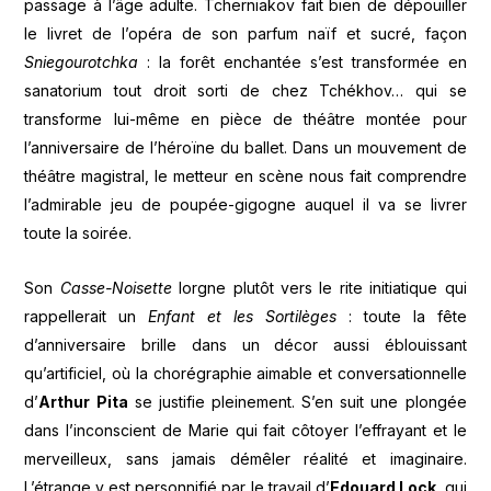
passage à l’âge adulte. Tcherniakov fait bien de dépouiller
le livret de l’opéra de son parfum naïf et sucré, façon
Sniegourotchka
: la forêt enchantée s’est transformée en
sanatorium tout droit sorti de chez Tchékhov… qui se
transforme lui-même en pièce de théâtre montée pour
l’anniversaire de l’héroïne du ballet. Dans un mouvement de
théâtre magistral, le metteur en scène nous fait comprendre
l’admirable jeu de poupée-gigogne auquel il va se livrer
toute la soirée.
Son
Casse-Noisette
lorgne plutôt vers le rite initiatique qui
rappellerait un
Enfant et les Sortilèges
: toute la fête
d’anniversaire brille dans un décor aussi éblouissant
qu’artificiel, où la chorégraphie aimable et conversationnelle
d’
Arthur Pita
se justifie pleinement. S’en suit une plongée
dans l’inconscient de Marie qui fait côtoyer l’effrayant et le
merveilleux, sans jamais démêler réalité et imaginaire.
L’étrange y est personnifié par le travail d’
Edouard Lock
, qui