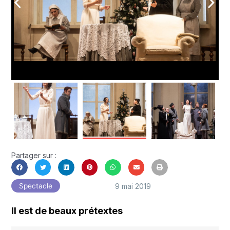
arrow_back_ios
arrow_forward_ios
Partager sur :
9 mai 2019
Spectacle
Il est de beaux prétextes