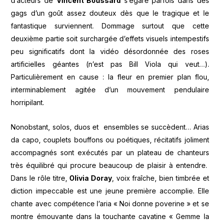
d’acteurs de
Vincent Boussard
s’égare parfois dans des
gags d’un goût assez douteux dès que le tragique et le
fantastique surviennent. Dommage surtout que cette
deuxième partie soit surchargée d’effets visuels intempestifs
peu significatifs dont la vidéo désordonnée des roses
artificielles géantes (n’est pas Bill Viola qui veut…).
Particulièrement en cause : la fleur en premier plan flou,
interminablement agitée d’un mouvement pendulaire
horripilant.
Nonobstant, solos, duos et ensembles se succèdent… Arias
da capo, couplets bouffons ou poétiques, récitatifs joliment
accompagnés sont exécutés par un plateau de chanteurs
très équilibré qui procure beaucoup de plaisir à entendre.
Dans le rôle titre,
Olivia Doray
, voix fraîche, bien timbrée et
diction impeccable est une jeune première accomplie. Elle
chante avec compétence l’aria « Noi donne poverine » et se
montre émouvante dans la touchante cavatine « Gemme la