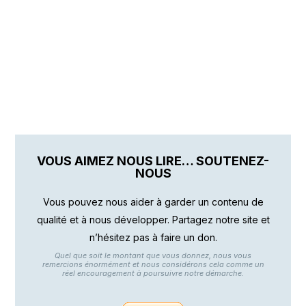
VOUS AIMEZ NOUS LIRE… SOUTENEZ-
NOUS
Vous pouvez nous aider à garder un contenu de
qualité et à nous développer. Partagez notre site et
n’hésitez pas à faire un don.
Quel que soit le montant que vous donnez, nous vous
remercions énormément et nous considérons cela comme un
réel encouragement à poursuivre notre démarche.