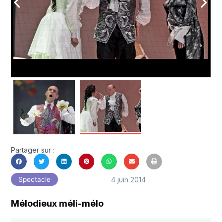
arrow_back_ios
arrow_forward_ios
Partager sur :
4 juin 2014
Spectacle
Mélodieux méli-mélo