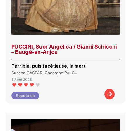
PUCCINI, Suor Angelica / Gianni Schicchi
– Baugé-en-Anjou
Terrible, puis facétieuse, la mort
Susana GASPAR, Gheorghe PALCU
5 Août 2026
Spectacle