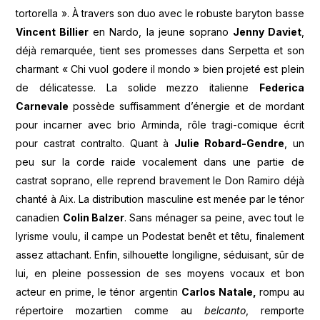
tortorella ». À travers son duo avec le robuste baryton basse
Vincent Billier
en Nardo, la jeune soprano
Jenny Daviet
,
déjà remarquée, tient ses promesses dans Serpetta et son
charmant « Chi vuol godere il mondo » bien projeté est plein
de délicatesse. La solide mezzo italienne
Federica
Carnevale
possède suffisamment d’énergie et de mordant
pour incarner avec brio Arminda, rôle tragi-comique écrit
pour castrat contralto. Quant à
Julie Robard-Gendre
, un
peu sur la corde raide vocalement dans une partie de
castrat soprano, elle reprend bravement le Don Ramiro déjà
chanté à Aix. La distribution masculine est menée par le ténor
canadien
Colin Balzer
. Sans ménager sa peine, avec tout le
lyrisme voulu, il campe un Podestat benêt et têtu, finalement
assez attachant. Enfin, silhouette longiligne, séduisant, sûr de
lui, en pleine possession de ses moyens vocaux et bon
acteur en prime, le ténor argentin
Carlos Natale,
rompu au
répertoire mozartien comme au
belcanto
, remporte