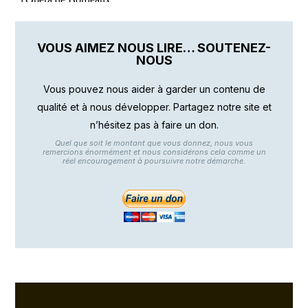
VOUS AIMEZ NOUS LIRE… SOUTENEZ-
NOUS
Vous pouvez nous aider à garder un contenu de
qualité et à nous développer. Partagez notre site et
n’hésitez pas à faire un don.
Quel que soit le montant que vous donnez, nous vous
remercions énormément et nous considérons cela comme un
réel encouragement à poursuivre notre démarche.