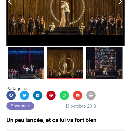
arrow_back_ios
arrow_forward_ios
Partager sur :
13 octobre 2018
Spectacle
Un peu lancée, et ça lui va fort bien