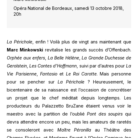
Opéra National de Bordeaux, samedi 13 octobre 2018,
20h
La Périchole
, enfin ! Voilà plus de vingt ans maintenant que
Marc Minkowski
revitalise les grands succès d’Offenbach.
Orphée aux enfers
,
La Belle Hélène
,
La Grande Duchesse de
Gerolstein
,
Les Contes d’Hoffmann
, suivi par d’autres pour
La
Vie Parisienne
,
Fantasio
et
Le Roi Carotte
. Mais personne
pour se pencher sur
La Périchole
? Heureusement, le
bicentenaire de sa naissance est l’occasion de concrétiser
un projet que le chef méditait depuis longtemps. Les
producteurs du Palazzetto BruZane étaient venus voir le
maestro avec la partition de l’oublié
Pont des soupirs
qui
devra attendre encore un peu, mais les amateurs de raretés
se consoleront avec
Maître Péronilla
au Théâtre des
Champs-Elysées, et
Madame Favart
à l’Opéra-Comique (ne