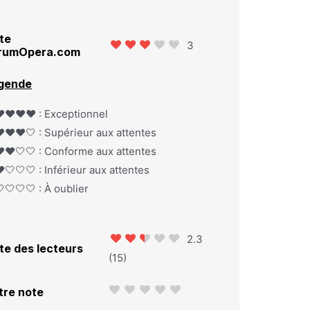
te
3
rumOpera.com
gende
️❤️❤️❤️ : Exceptionnel
️❤️❤️🤍 : Supérieur aux attentes
️❤️🤍🤍 : Conforme aux attentes
️🤍🤍🤍 : Inférieur aux attentes
🤍🤍🤍 : À oublier
2.3
te des lecteurs
(
15
)
tre note