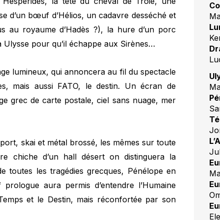
Hespérides, la tête du cheval de Troie, une
Co
se d’un bœuf d’Hélios, un cadavre desséché et
Ma
Lu
us au royaume d’Hadès ?), la hure d’un porc
Ke
ha Ulysse pour qu’il échappe aux Sirènes…
Dr
Lu
ge lumineux, qui annoncera au fil du spectacle
Ul
s, mais aussi FATO, le destin. Un écran de
Ma
Pé
ge grec de carte postale, ciel sans nuage, mer
Sa
Té
Jo
L’
port, skai et métal brossé, les mêmes sur toute
Ju
ère chiche d’un hall désert on distinguera la
Eu
 de toutes les tragédies grecques, Pénélope en
Ma
Eu
ref prologue aura permis d’entendre l’Humaine
Om
 Temps et le Destin, mais réconfortée par son
Eu
Ele