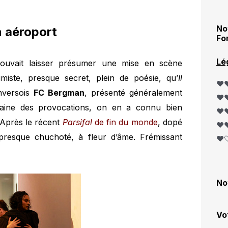
No
n aéroport
Fo
Lé
pouvait laisser présumer une mise en scène
imiste, presque secret, plein de poésie, qu’
Il
❤️❤
anversois
FC Bergman
, présenté généralement
❤️❤
aine des provocations, on en a connu bien
❤️❤
Après le récent
Parsifal
de fin du monde
, dopé
❤️❤
presque chuchoté, à fleur d’âme. Frémissant
❤️
No
Vo