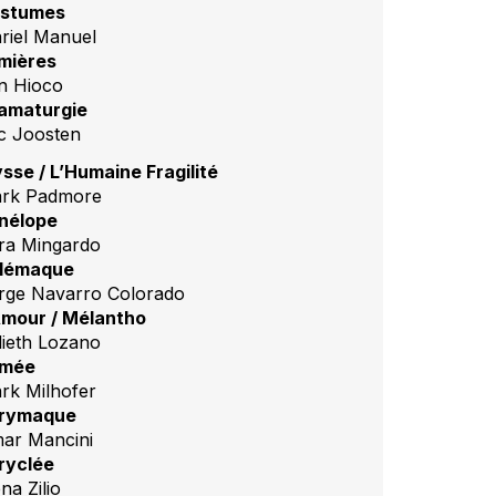
stumes
riel Manuel
mières
n Hioco
amaturgie
c Joosten
ysse / L’Humaine Fragilité
rk Padmore
nélope
ra Mingardo
lémaque
rge Navarro Colorado
Amour / Mélantho
lieth Lozano
mée
rk Milhofer
rymaque
ar Mancini
ryclée
na Zilio