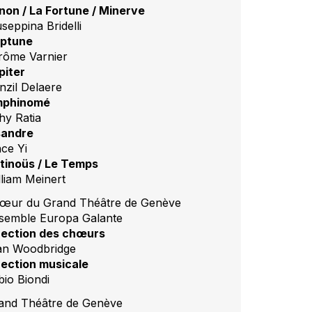
non / La Fortune / Minerve
seppina Bridelli
ptune
rôme Varnier
piter
nzil Delaere
phinomé
hy Ratia
sandre
nce Yi
tinoüs / Le Temps
lliam Meinert
œur du Grand Théâtre de Genève
semble Europa Galante
rection des chœurs
an Woodbridge
rection musicale
bio Biondi
and Théâtre de Genève