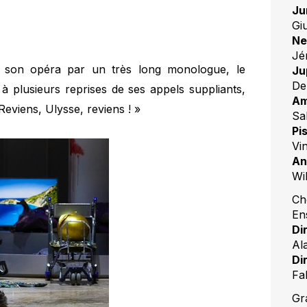
Ju
Giu
Ne
Jé
son opéra par un très long monologue, le
Ju
De
à plusieurs reprises de ses appels suppliants,
Am
Reviens, Ulysse, reviens ! »
Sa
Pi
Vi
An
Wi
Ch
En
Di
Al
Di
Fa
Gr