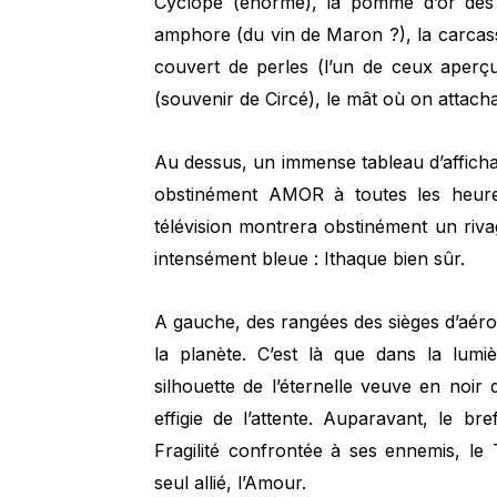
Cyclope (énorme), la pomme d’or des 
amphore (du vin de Maron ?), la carcas
couvert de perles (l’un de ceux aperç
(souvenir de Circé), le mât où on attac
Au dessus, un immense tableau d’afficha
obstinément AMOR à toutes les heure
télévision montrera obstinément un riva
intensément bleue : Ithaque bien sûr.
A gauche, des rangées des sièges d’aéro
la planète. C’est là que dans la lumi
silhouette de l’éternelle veuve en noir
effigie de l’attente. Auparavant, le b
Fragilité confrontée à ses ennemis, le
seul allié, l’Amour.