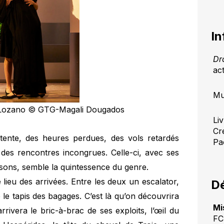
In
Dr
ac
Mu
h Lozano © GTG-Magali Dougados
Li
Cr
ttente, des heures perdues, des vols retardés
Pa
, des rencontres incongrues. Celle-ci, avec ses
issons, semble la quintessence du genre.
 lieu des arrivées. Entre les deux un escalator,
Dé
 le tapis des bagages. C’est là qu’on découvrira
Mi
rrivera le bric-à-brac de ses exploits, l’œil du
FC