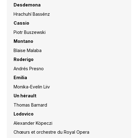
Desdemona
Hrachuhí Bassénz
Cassio
Piotr Buszewski
Montano
Blaise Malaba
Roderigo
Andrés Presno
Emilia
Monika-Evelin Liiv
Un hérault
Thomas Barnard
Lodovico
Alexander Köpeczi
Chœurs et orchestre du Royal Opera