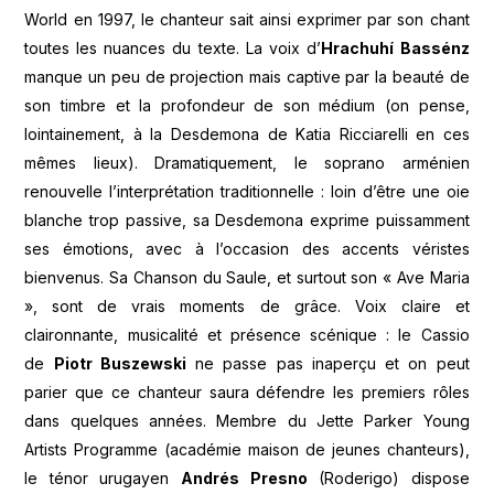
World en 1997, le chanteur sait ainsi exprimer par son chant
toutes les nuances du texte. La voix d’
Hrachuhí
Bassénz
manque un peu de projection mais captive par la beauté de
son timbre et la profondeur de son médium (on pense,
lointainement, à la Desdemona de Katia Ricciarelli en ces
mêmes lieux). Dramatiquement, le soprano arménien
renouvelle l’interprétation traditionnelle : loin d’être une oie
blanche trop passive, sa Desdemona exprime puissamment
ses émotions, avec à l’occasion des accents véristes
bienvenus. Sa Chanson du Saule, et surtout son « Ave Maria
», sont de vrais moments de grâce. Voix claire et
claironnante, musicalité et présence scénique : le Cassio
de
Piotr Buszewski
ne passe pas inaperçu et on peut
parier que ce chanteur saura défendre les premiers rôles
dans quelques années. Membre du Jette Parker Young
Artists Programme (académie maison de jeunes chanteurs),
le ténor urugayen
Andrés Presno
(Roderigo) dispose