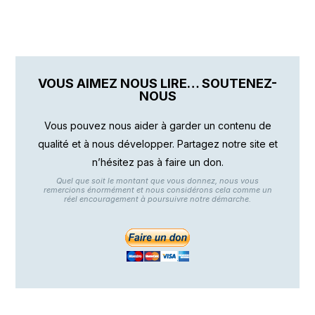
VOUS AIMEZ NOUS LIRE… SOUTENEZ-
NOUS
Vous pouvez nous aider à garder un contenu de
qualité et à nous développer. Partagez notre site et
n’hésitez pas à faire un don.
Quel que soit le montant que vous donnez, nous vous
remercions énormément et nous considérons cela comme un
réel encouragement à poursuivre notre démarche.