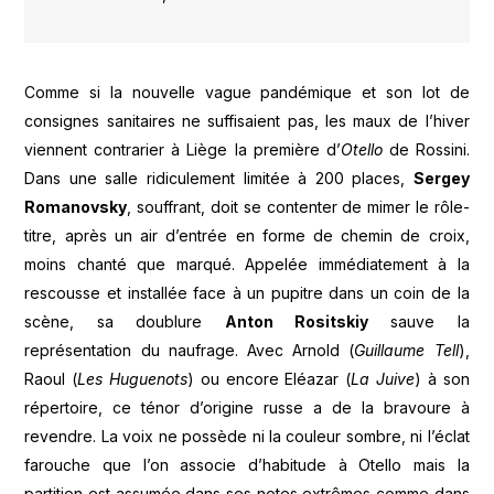
Comme si la nouvelle vague pandémique et son lot de
consignes sanitaires ne suffisaient pas, les maux de l’hiver
viennent contrarier à Liège la première d’
Otello
de Rossini.
Dans une salle ridiculement limitée à 200 places,
Sergey
Romanovsky
, souffrant, doit se contenter de mimer le rôle-
titre, après un air d’entrée en forme de chemin de croix,
moins chanté que marqué. Appelée immédiatement à la
rescousse et installée face à un pupitre dans un coin de la
scène, sa doublure
Anton Rositskiy
sauve la
représentation du naufrage. Avec Arnold (
Guillaume Tell
),
Raoul (
Les Huguenots
) ou encore Eléazar (
La Juive
) à son
répertoire, ce ténor d’origine russe a de la bravoure à
revendre. La voix ne possède ni la couleur sombre, ni l’éclat
farouche que l’on associe d’habitude à Otello mais la
partition est assumée dans ses notes extrêmes comme dans