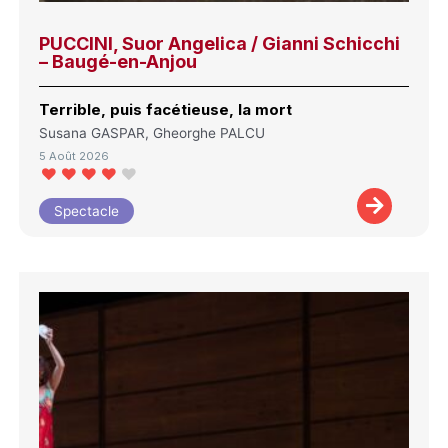
PUCCINI, Suor Angelica / Gianni Schicchi
– Baugé-en-Anjou
Terrible, puis facétieuse, la mort
Susana GASPAR, Gheorghe PALCU
5 Août 2026
Spectacle