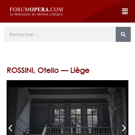
ROSSINI, Otello — Liège
arrow_back_ios
arrow_forward_ios