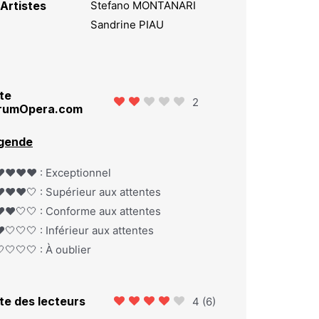
Artistes
Stefano MONTANARI
Sandrine PIAU
te
2
rumOpera.com
gende
️❤️❤️❤️ : Exceptionnel
️❤️❤️🤍 : Supérieur aux attentes
️❤️🤍🤍 : Conforme aux attentes
️🤍🤍🤍 : Inférieur aux attentes
🤍🤍🤍 : À oublier
te des lecteurs
4
(
6
)