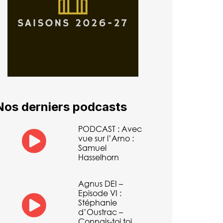
Nos derniers podcasts
PODCAST : Avec
vue sur l’Arno :
Samuel
Hasselhorn
Agnus DEI –
Episode VI :
Stéphanie
d’Oustrac –
Connais-toi toi