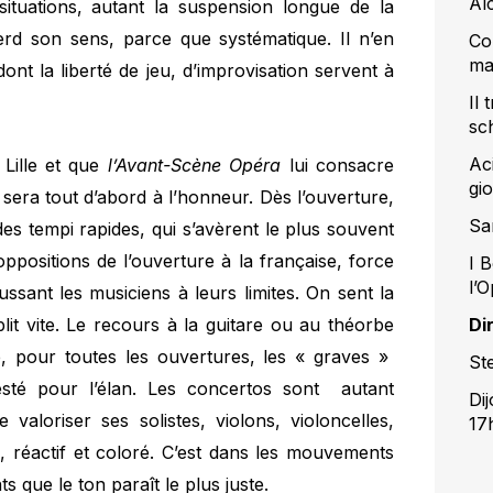
Al
 situations, autant la suspension longue de la
erd son sens, parce que systématique. Il n’en
Co
ma
ont la liberté de jeu, d’improvisation servent à
Il
sc
Ac
Lille et que
l’Avant-Scène Opéra
lui consacre
gi
 sera tout d’abord à l’honneur. Dès l’ouverture,
Sa
es tempi rapides, qui s’avèrent le plus souvent
ppositions de l’ouverture à la française, force
I B
l’
ussant les musiciens à leurs limites. On sent la
ablit vite. Le recours à la guitare ou au théorbe
Di
e, pour toutes les ouvertures, les « graves »
St
esté pour l’élan. Les concertos sont autant
Di
valoriser ses solistes, violons, violoncelles,
17
o, réactif et coloré. C’est dans les mouvements
 que le ton paraît le plus juste.