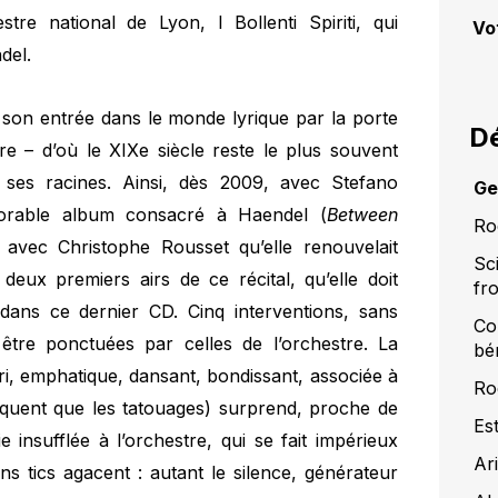
tre national de Lyon, I Bollenti Spiriti, qui
Vo
del.
 son entrée dans le monde lyrique par la porte
Dé
re – d’où le XIXe siècle reste le plus souvent
 ses racines. Ainsi, dès 2009, avec Stefano
Ge
morable album consacré à Haendel (
Between
Ro
it avec Christophe Rousset qu’elle renouvelait
Sc
 deux premiers airs de ce récital, qu’elle doit
fr
à dans ce dernier CD. Cinq interventions, sans
Co
tre ponctuées par celles de l’orchestre. La
bé
ri, emphatique, dansant, bondissant, associée à
Ro
nquent que les tatouages) surprend, proche de
Es
ie insufflée à l’orchestre, qui se fait impérieux
Ar
ns tics agacent : autant le silence, générateur