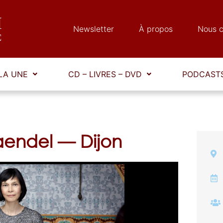
Newsletter
À propos
Nous c
LA UNE
CD – LIVRES – DVD
PODCASTS
aendel — Dijon