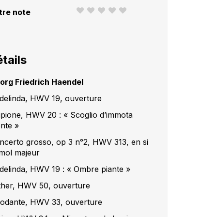
tre note
tails
org Friedrich Haendel
delinda, HWV 19, ouverture
ipione, HWV 20 : « Scoglio d’immota
onte »
ncerto grosso, op 3 n°2, HWV 313, en si
mol majeur
delinda, HWV 19 : « Ombre piante »
ther, HWV 50, ouverture
iodante, HWV 33, ouverture