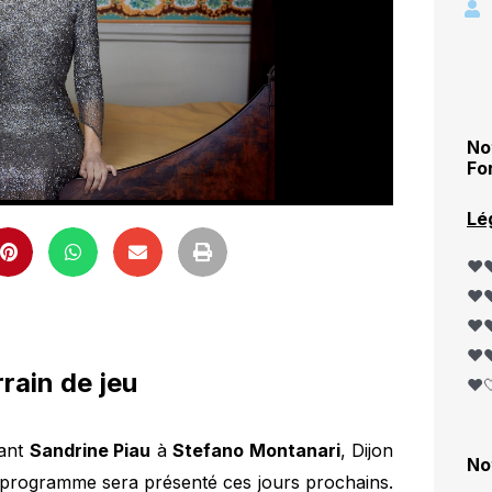
No
Fo
Lé
❤️❤
❤️❤
❤️❤
❤️❤
rain de jeu
❤️
iant
Sandrine Piau
à
Stefano Montanari
, Dijon
No
ce programme sera présenté ces jours prochains.