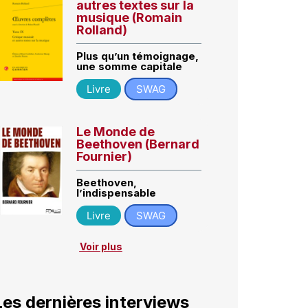
autres textes sur la
musique (Romain
Rolland)
Plus qu’un témoignage,
une somme capitale
Livre
SWAG
Le Monde de
Beethoven (Bernard
Fournier)
Beethoven,
l’indispensable
Livre
SWAG
Voir plus
Les dernières interviews