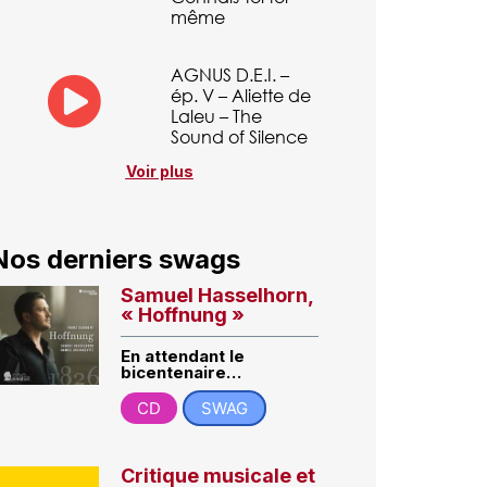
même
AGNUS D.E.I. –
ép. V – Aliette de
Laleu – The
Sound of Silence
Voir plus
Nos derniers swags
Samuel Hasselhorn,
« Hoffnung »
En attendant le
bicentenaire…
CD
SWAG
Critique musicale et