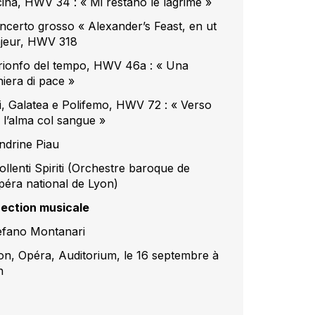
cina, HWV 34 : « Mi restano le lagrime »
ncerto grosso « Alexander’s Feast, en ut
jeur, HWV 318
 trionfo del tempo, HWV 46a : « Una
hiera di pace »
i, Galatea e Polifemo, HWV 72 : « Verso
o l’alma col sangue »
ndrine Piau
ollenti Spiriti (Orchestre baroque de
Opéra national de Lyon)
rection musicale
efano Montanari
jon, Opéra, Auditorium, le 16 septembre à
h