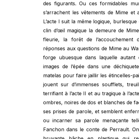
des figurants. Ou ces formidables mur
s’arrachent les vêtements de Mime et a
L’acte I suit la même logique, burlesque c
clin d’œil magique la demeure de Mime 
fleurie, la forêt de l’accouchement de
réponses aux questions de Mime au Wan
forge ubuesque dans laquelle autant d
images de l’épée dans une déchiquet
matelas pour faire jaillir les étincelles-
jouent sur d’immenses soufflets, tre
terrifiant à l’acte II et au tragique à l’
ombres, noires de dos et blanches de fa
ses prises de parole, et semblent enfe
ou incarner sa parole menaçante tell
Fanchon dans le conte de Perrault. On
bruyante bâche en plastique qui re