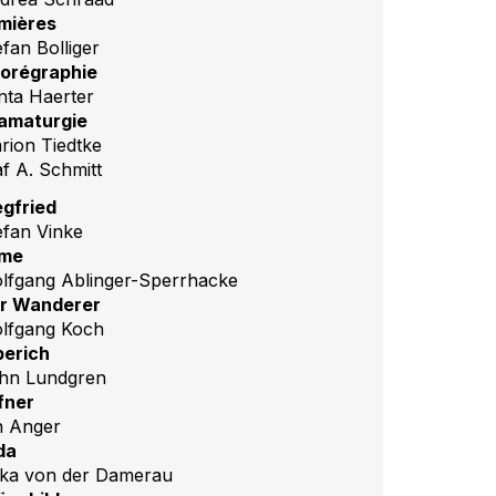
mières
efan Bolliger
orégraphie
nta Haerter
amaturgie
rion Tiedtke
af A. Schmitt
egfried
efan Vinke
me
lfgang Ablinger-Sperrhacke
r Wanderer
lfgang Koch
berich
hn Lundgren
fner
n Anger
da
ka von der Damerau