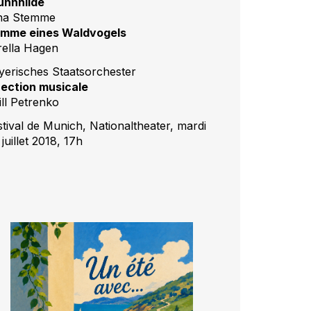
ünnhilde
na Stemme
imme eines Waldvogels
rella Hagen
yerisches Staatsorchester
rection musicale
ill Petrenko
stival de Munich, Nationaltheater, mardi
juillet 2018, 17h