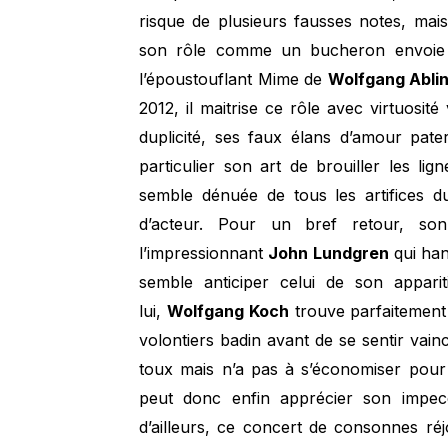
risque de plusieurs fausses notes, mai
son rôle comme un bucheron envoie se
l’époustouflant Mime de
Wolfgang Abli
2012, il maitrise ce rôle avec virtuosi
duplicité, ses faux élans d’amour pate
particulier son art de brouiller les lig
semble dénuée de tous les artifices d
d’acteur. Pour un bref retour, son
l’impressionnant
John Lundgren
qui han
semble anticiper celui de son appar
lui,
Wolfgang Koch
trouve parfaitement
volontiers badin avant de se sentir vain
toux mais n’a pas à s’économiser pou
peut donc enfin apprécier son impec
d’ailleurs, ce concert de consonnes réjo