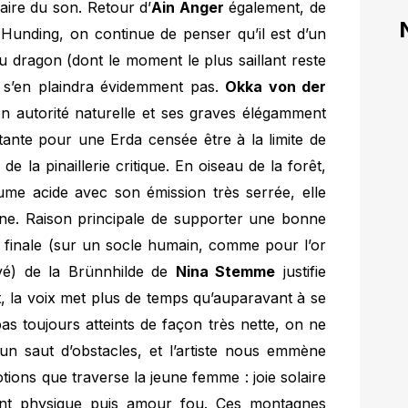
faire du son. Retour d’
Ain Anger
également, de
unding, on continue de penser qu’il est d’un
u dragon (dont le moment le plus saillant reste
 s’en plaindra évidemment pas.
Okka von der
 autorité naturelle et ses graves élégamment
ntante pour une Erda censée être à la limite de
de la pinaillerie critique. En oiseau de la forêt,
me acide avec son émission très serrée, elle
enne. Raison principale de supporter une bonne
ion finale (sur un socle humain, comme pour l’or
evé) de la Brünnhilde de
Nina Stemme
justifie
it, la voix met plus de temps qu’auparavant à se
as toujours atteints de façon très nette, on ne
 un saut d’obstacles, et l’artiste nous emmène
tions que traverse la jeune femme : joie solaire
ent physique puis amour fou. Ces montagnes