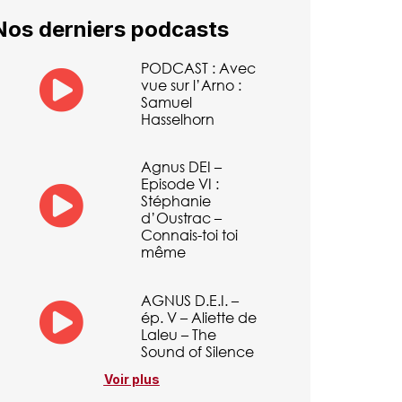
Nos derniers podcasts
PODCAST : Avec
vue sur l’Arno :
Samuel
Hasselhorn
Agnus DEI –
Episode VI :
Stéphanie
d’Oustrac –
Connais-toi toi
même
AGNUS D.E.I. –
ép. V – Aliette de
Laleu – The
Sound of Silence
Voir plus