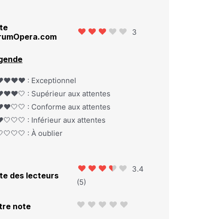
te
3
rumOpera.com
gende
️❤️❤️❤️ : Exceptionnel
️❤️❤️🤍 : Supérieur aux attentes
️❤️🤍🤍 : Conforme aux attentes
️🤍🤍🤍 : Inférieur aux attentes
🤍🤍🤍 : À oublier
3.4
te des lecteurs
(
5
)
tre note