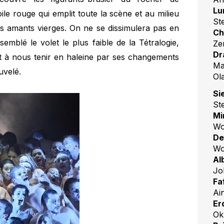
Lu
ile rouge qui emplit toute la scène et au milieu
St
des amants vierges. On ne se dissimulera pas en
Ch
emblé le volet le plus faible de la Tétralogie,
Ze
Dr
nt à nous tenir en haleine par ses changements
Ma
uvelé.
Ol
Si
St
Mi
Wo
De
Wo
Al
Jo
Fa
Ai
Er
Ok