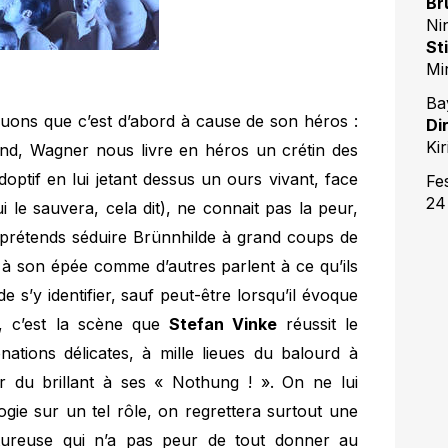
Br
Ni
St
Mi
Ba
ouons que c’est d’abord à cause de son héros :
Di
Kir
und, Wagner nous livre en héros un crétin des
doptif en lui jetant dessus un ours vivant, face
Fe
24 
ui le sauvera, cela dit), ne connait pas la peur,
te, prétends séduire Brünnhilde à grand coups de
e à son épée comme d’autres parlent à ce qu’ils
 de s’y identifier, sauf peut-être lorsqu’il évoque
, c’est la scène que
Stefan Vinke
réussit le
onations délicates, à mille lieues du balourd à
r du brillant à ses « Nothung ! ». On ne lui
ie sur un tel rôle, on regrettera surtout une
ntureuse qui n’a pas peur de tout donner au