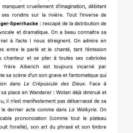
s manquant cruellement d’imagination, débitant
s rondins sur la rivière. Tout l’inverse de
nger-Sperrhacke
: rescapé de la distribution de
té vocale et dramatique. On a beau connaitre sa
rnel à l’acte I nous étreignent. On admire en
nes entre le parlé et le chanté, tant l’émission
u chanteur et se plier à toutes ses cabrioles
 frère Alberich est toujours incarné par
te sa scène d’un son grave et fantomatique qui
ition dans
Le Crépuscule des Dieux
. Face à
 sa place en Wanderer : Wotan déjà diminué et
cu, il n’est manifestement pas débarrassé de sa
r le dernier acte comme dans
La Walkyrie
. On
cable prononciation (comme tout le plateau
uit l’oreille), son art du phrasé et son timbre