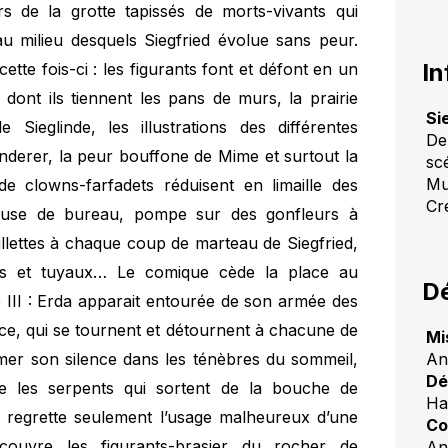
s de la grotte tapissés de morts-vivants qui
u milieu desquels Siegfried évolue sans peur.
In
ette fois-ci : les figurants font et défont en un
dont ils tiennent les pans de murs, la prairie
Si
 Sieglinde, les illustrations des différentes
De
derer, la peur bouffone de Mime et surtout la
sc
Mu
e clowns-farfadets réduisent en limaille des
Cr
euse de bureau, pompe sur des gonfleurs à
paillettes à chaque coup de marteau de Siegfried,
uils et tuyaux… Le comique cède la place au
Dé
acte III : Erda apparait entourée de son armée des
ce, qui se tournent et détournent à chacune de
Mi
An
rmer son silence dans les ténèbres du sommeil,
Dé
e les serpents qui sortent de la bouche de
Ha
 regrette seulement l’usage malheureux d’une
Co
couvre les figurants-brasier du rocher de
An