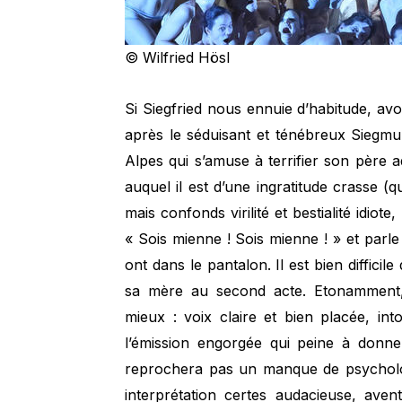
© Wilfried Hösl
Si Siegfried nous ennuie d’habitude, av
après le séduisant et ténébreux Siegm
Alpes qui s’amuse à terrifier son père a
auquel il est d’une ingratitude crasse (q
mais confonds virilité et bestialité idio
« Sois mienne ! Sois mienne ! » et parl
ont dans le pantalon. Il est bien difficile
sa mère au second acte. Etonamment
mieux : voix claire et bien placée, int
l’émission engorgée qui peine à donne
reprochera pas un manque de psycholog
interprétation certes audacieuse, ave