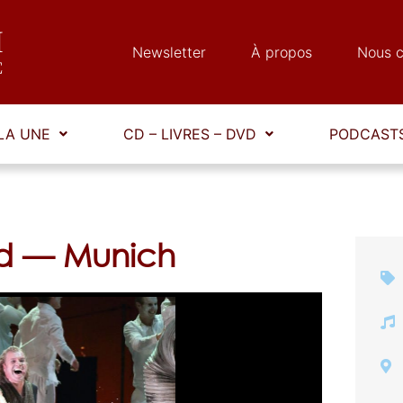
Newsletter
À propos
Nous c
LA UNE
CD – LIVRES – DVD
PODCASTS
ed — Munich