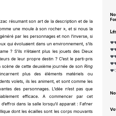
No
Fo
ac résumant son art de la description et de la
omme une moule à son rocher », et si nous la
Lé
t généré par les personnages et non l’inverse, si
❤️❤
eux qui évoluaient dans un environnement, s’ils
❤️❤
ame ? S’ils n’étaient plus les jouets des Dieux
❤️❤
eurs de leur propre destin ? C’est le parti-pris
❤️❤
n scène de cette deuxième journée de son
Ring
❤️
’incarnent plus des éléments matériels ou
nts volets, ils les animent, et sont comme les
antes des personnages. L’idée n’est pas que
No
 diablement efficace. A commencer par cet
’effroi dans la salle lorsqu’il apparait : Fafner
Vo
llique dont les écailles sont les corps mouvants