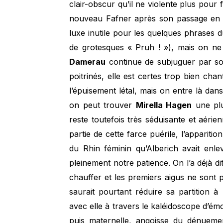
clair-obscur qu’il ne violente plus pour 
nouveau Fafner après son passage en H
luxe inutile pour les quelques phrases d
de grotesques « Pruh ! »), mais on ne
Damerau
continue de subjuguer par son
poitrinés, elle est certes trop bien cha
l’épuisement létal, mais on entre là dans 
on peut trouver
Mirella Hagen
une plu
reste toutefois très séduisante et aéri
partie de cette farce puérile, l’apparit
du Rhin féminin qu’Alberich avait enl
pleinement notre patience. On l’a déjà d
chauffer et les premiers aigus ne sont p
saurait pourtant réduire sa partition à
avec elle à travers le kaléidoscope d’émo
puis maternelle, angoisse du dénuem