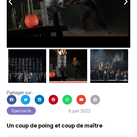
arrow_back_ios
arrow_forward_ios
Partager sur :
6 juin 2022
Spectacle
Un coup de poing et coup de maître