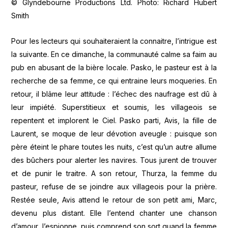
© Glyndebourne Productions Ltd. Photo: Richard Hubert
Smith
Pour les lecteurs qui souhaiteraient la connaitre, l’intrigue est
la suivante. En ce dimanche, la communauté calme sa faim au
pub en abusant de la bière locale. Pasko, le pasteur est à la
recherche de sa femme, ce qui entraine leurs moqueries. En
retour, il blâme leur attitude : l’échec des naufrage est dû à
leur impiété. Superstitieux et soumis, les villageois se
repentent et implorent le Ciel. Pasko parti, Avis, la fille de
Laurent, se moque de leur dévotion aveugle : puisque son
père éteint le phare toutes les nuits, c’est qu’un autre allume
des bûchers pour alerter les navires. Tous jurent de trouver
et de punir le traitre. A son retour, Thurza, la femme du
pasteur, refuse de se joindre aux villageois pour la prière.
Restée seule, Avis attend le retour de son petit ami, Marc,
devenu plus distant. Elle l’entend chanter une chanson
d’amour, l’espionne, puis comprend son sort quand la femme