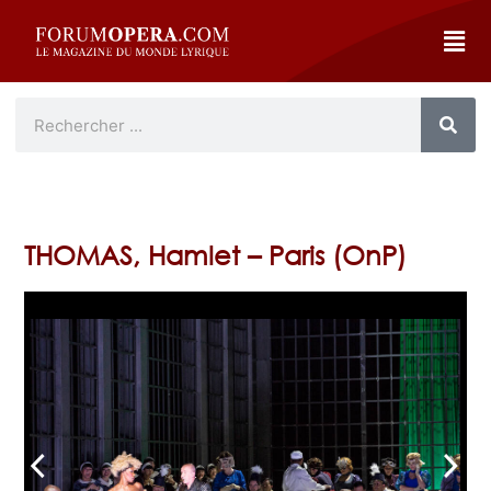
THOMAS, Hamlet – Paris (OnP)
arrow_back_ios
arrow_forward_ios