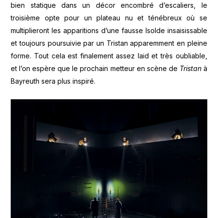
bien statique dans un décor encombré d’escaliers, le
troisième opte pour un plateau nu et ténébreux où se
multiplieront les apparitions d’une fausse Isolde insaisissable
et toujours poursuivie par un Tristan apparemment en pleine
forme. Tout cela est finalement assez laid et très oubliable,
et l’on espère que le prochain metteur en scène de
Tristan
à
Bayreuth sera plus inspiré.