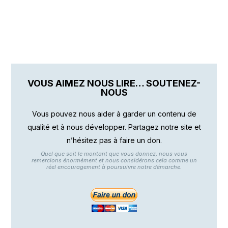
VOUS AIMEZ NOUS LIRE… SOUTENEZ-
NOUS
Vous pouvez nous aider à garder un contenu de
qualité et à nous développer. Partagez notre site et
n’hésitez pas à faire un don.
Quel que soit le montant que vous donnez, nous vous
remercions énormément et nous considérons cela comme un
réel encouragement à poursuivre notre démarche.