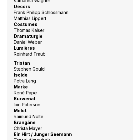
Katharina Wagner
Décors
Frank Philipp Schlössmann
Matthias Lippert
Costumes
Thomas Kaiser
Dramaturgie
Daniel Weber
Lumières
Reinhard Traub
Tristan
Stephen Gould
Isolde
Petra Lang
Marke
René Pape
Kurwenal
Iain Paterson
Melot
Raimund Nolte
Brangäne
Christa Mayer
Ein Hirt / Junger Seemann