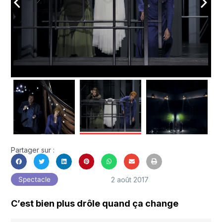
arrow_back_ios
arrow_forward_ios
Partager sur :
2 août 2017
Spectacle
C’est bien plus drôle quand ça change