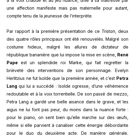
à la voix chaude et au jeu nuancé, unie à sa maîtresse par
une affection manifeste mais pas maternelle pour autant,
compte tenu de la jeunesse de l’interprète.
Par rapport à la première présentation de ce
Tristan
, deux
des quatre rôles principaux ont été renouvelés. Malgré son
costume hideux, malgré les allures de dictateur de
république bananière que lui impose la mise en scène,
René
Pape
est un splendide roi Marke, qui fait regretter la
brièveté des interventions de son personnage. Evelyn
Herlitzius ne fut Isolde que la première année, et c’est
Petra
Lang
qui lui a succédé : Isolde ogresse, d’une véhémence
redoutable et à la voix torrentielle. De son passé de mezzo,
Petra Lang a gardé une belle aisance dans le grave, et les
aigus ne lui font pas peur, du moins dans la nuance forte :
pour le piano, on sent bien qu’elle marche sur des œufs,
même si elle parvient à canaliser cette énergie débordante
pour le duo du deuxième acte. De manière générale,