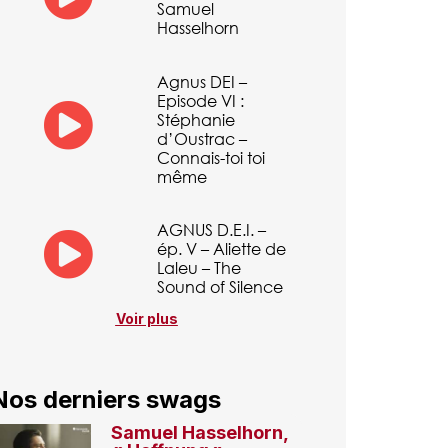
Samuel
Hasselhorn
Agnus DEI –
Episode VI :
Stéphanie
d’Oustrac –
Connais-toi toi
même
AGNUS D.E.I. –
ép. V – Aliette de
Laleu – The
Sound of Silence
Voir plus
Nos derniers swags
Samuel Hasselhorn,