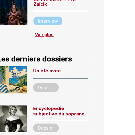
Zaïcik
Interview
Voir plus
Les derniers dossiers
Un été avec…
Dossier
Encyclopédie
subjective du soprano
Dossier