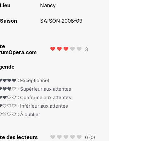
Lieu
Nancy
Saison
SAISON 2008-09
te
3
rumOpera.com
gende
️❤️❤️❤️ : Exceptionnel
️❤️❤️🤍 : Supérieur aux attentes
️❤️🤍🤍 : Conforme aux attentes
️🤍🤍🤍 : Inférieur aux attentes
🤍🤍🤍 : À oublier
te des lecteurs
0
(
0
)