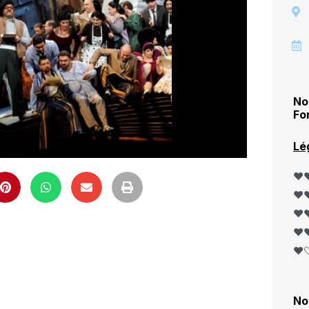
No
Fo
Lé
❤️❤
❤️❤
❤️❤
❤️❤
❤️
No