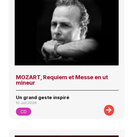
MOZART, Requiem et Messe en ut
mineur
Un grand geste inspiré
10 Juil 2026
CD