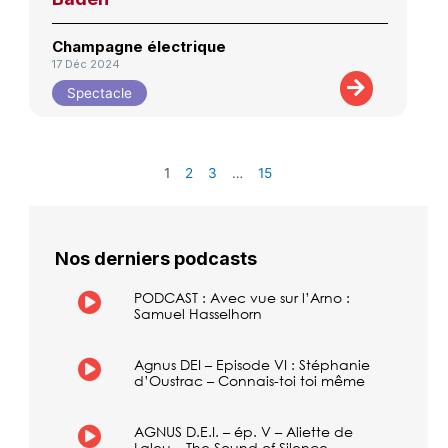
Champagne électrique
17 Déc 2024
Spectacle
1
2
3
…
15
Nos derniers podcasts
PODCAST : Avec vue sur l’Arno :
Samuel Hasselhorn
Agnus DEI – Episode VI : Stéphanie
d’Oustrac – Connais-toi toi même
AGNUS D.E.I. – ép. V – Aliette de
Laleu – The Sound of Silence