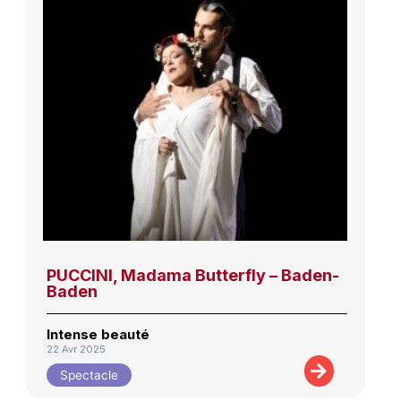
PUCCINI, Madama Butterfly – Baden-
Baden
Intense beauté
22 Avr 2025
Spectacle