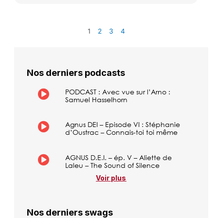
1
2
3
4
Nos derniers podcasts
PODCAST : Avec vue sur l’Arno :
Samuel Hasselhorn
Agnus DEI – Episode VI : Stéphanie
d’Oustrac – Connais-toi toi même
AGNUS D.E.I. – ép. V – Aliette de
Laleu – The Sound of Silence
Voir plus
Nos derniers swags