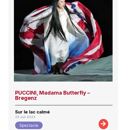
PUCCINI, Madama Butterfly –
Bregenz
Sur le lac calmé
23 Juil 2023
Spectacle