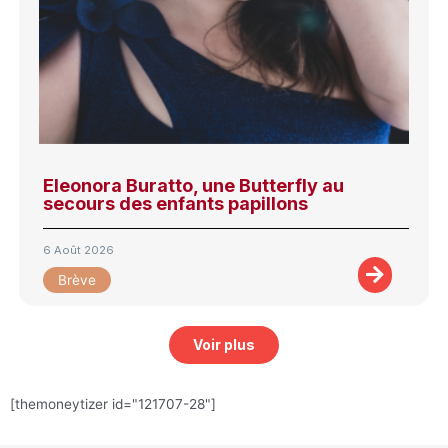
Eleonora Buratto, une Butterfly au
secours des enfants papillons
6 Août 2026
Brève
Voir plus
[themoneytizer id="121707-28"]