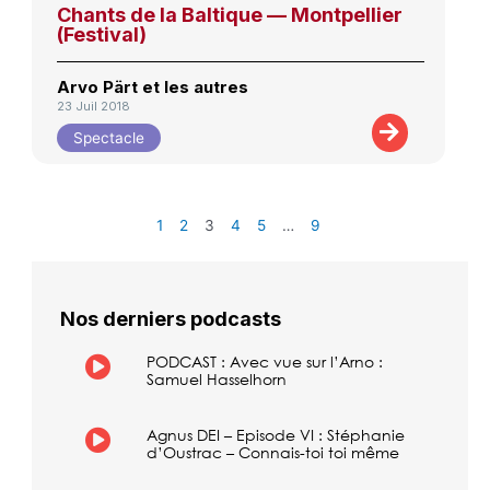
Chants de la Baltique — Montpellier
(Festival)
Arvo Pärt et les autres
23 Juil 2018
Spectacle
1
2
3
4
5
…
9
Nos derniers podcasts
PODCAST : Avec vue sur l’Arno :
Samuel Hasselhorn
Agnus DEI – Episode VI : Stéphanie
d’Oustrac – Connais-toi toi même