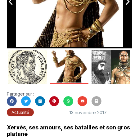
arrow_back_ios
arrow_forward_ios
Partager sur :
13 novembre 2017
Actualité
Xerxès, ses amours, ses batailles et son gros
platane