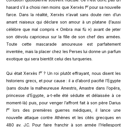
er
hasard s’il a choisi rien moins que Xerxès I
pour sa nouvelle
farce. Dans la réalité, Xerxès n’avait sans doute rien d’un
amant niaiseux qui déclare son amour à un platane (l’aussi
célèbre que mal compris « Ombra mai fù ») avant de jeter
son dévolu capricieux sur la fille de son chef des armées.
Toute cette mascarade amoureuse est parfaitement
inventée, mais la placer chez les Perses lui donne un parfum
exotique qui sera bientôt celui des turqueries.
er
Qui était Xerxès I
? Un roi plutôt effrayant, nous disent les
historiens grecs, et pour cause : il a d’abord pacifié l’Egypte
(sans doute la malheureuse Amestris, Amastre dans l’opéra,
princesse d’Egypte, a-t-elle été séduite et délaissée à ce
moment-là) puis, pour venger l’affront fait à son père Darius
er
I
lors des premières guerres médiques, il lance une
nouvelle attaque contre Athènes et les cités grecques en
480 av. J.C. Pour faire franchir à son armée l’Hellespont