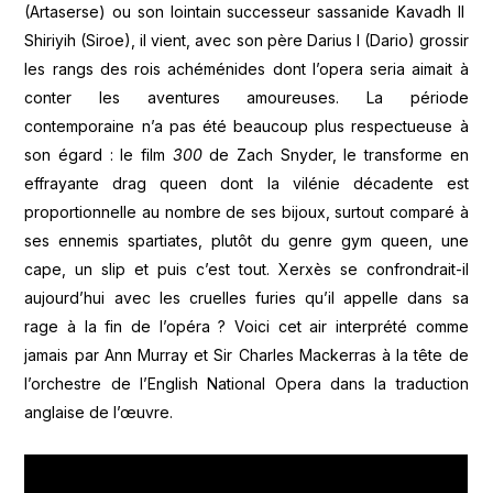
(Artaserse) ou son lointain successeur sassanide Kavadh II
Shiriyih (Siroe), il vient, avec son père Darius I (Dario) grossir
les rangs des rois achéménides dont l’opera seria aimait à
conter les aventures amoureuses. La période
contemporaine n’a pas été beaucoup plus respectueuse à
son égard : le film
300
de Zach Snyder, le transforme en
effrayante drag queen dont la vilénie décadente est
proportionnelle au nombre de ses bijoux, surtout comparé à
ses ennemis spartiates, plutôt du genre gym queen, une
cape, un slip et puis c’est tout. Xerxès se confrondrait-il
aujourd’hui avec les cruelles furies qu’il appelle dans sa
rage à la fin de l’opéra ? Voici cet air interprété comme
jamais par Ann Murray et Sir Charles Mackerras à la tête de
l’orchestre de l’English National Opera dans la traduction
anglaise de l’œuvre.