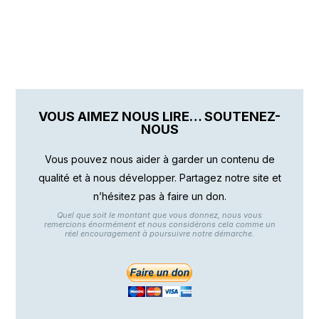
VOUS AIMEZ NOUS LIRE… SOUTENEZ-
NOUS
Vous pouvez nous aider à garder un contenu de
qualité et à nous développer. Partagez notre site et
n’hésitez pas à faire un don.
Quel que soit le montant que vous donnez, nous vous
remercions énormément et nous considérons cela comme un
réel encouragement à poursuivre notre démarche.