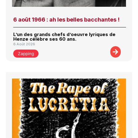
6 août 1966 : ah les belles bacchantes !
L’un des grands chefs d’oeuvre lyriques de
Henze célèbre ses 60 ans.
6 Août 2026
Zapping