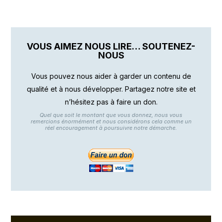
VOUS AIMEZ NOUS LIRE… SOUTENEZ-
NOUS
Vous pouvez nous aider à garder un contenu de
qualité et à nous développer. Partagez notre site et
n’hésitez pas à faire un don.
Quel que soit le montant que vous donnez, nous vous
remercions énormément et nous considérons cela comme un
réel encouragement à poursuivre notre démarche.