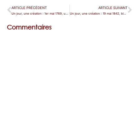
ARTICLE PRÉCÉDENT
ARTICLE SUIVANT
Un jour, une création : 1er mai 1769, une (fausse) simplette de 250 ans.
Un jour, une création : 19 mai 1842, bluette des Alpes
Commentaires