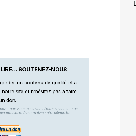
 LIRE… SOUTENEZ-NOUS
garder un contenu de qualité et à
otre site et n’hésitez pas à faire
un don.
nnez, nous vous remercions énormément et nous
ncouragement à poursuivre notre démarche.