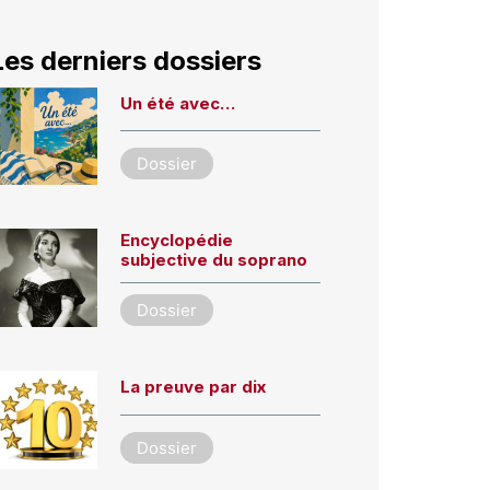
Les derniers dossiers
Un été avec…
Dossier
Encyclopédie
subjective du soprano
Dossier
La preuve par dix
Dossier