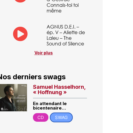
Connais-toi toi
même
AGNUS D.E.I. –
ép. V – Aliette de
Laleu – The
Sound of Silence
Voir plus
Nos derniers swags
Samuel Hasselhorn,
« Hoffnung »
En attendant le
bicentenaire…
CD
SWAG