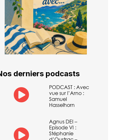
Nos derniers podcasts
PODCAST : Avec
vue sur l’Arno :
Samuel
Hasselhorn
Agnus DEI –
Episode VI :
Stéphanie
d’Oustrac –