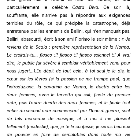
particulièrement le célèbre
Casta Diva
. Ce soir là,
souffrante, elle n’arrive pas à répondre aux exigences
terribles du rôle, ce qui précipite la catastrophe, déjà
entretenue par les ennemis de Bellini, qui n’en manquait pas.
Bellini, abasourdi, écrit à son ami Florimo le soir même : «
Je
reviens de la Scala : première représentation de la Norma.
Le croirais-tu… fiasco !!! fiasco !!! fiasco solennel !!! A vrai
dire, le public fut sévère il semblait véritablement venu pour
nous juger(…).En dépit de tout cela, à toi seul je le dis, le
cœur sur les lèvres (si la passion ne me trompe pas), que
l’introduzione, la cavatina de Norma, le duetto entre les
deux femmes, avec le terzetto qui suit, finale du premier
acte, puis l’autre duetto des deux femmes, et le finale tout
entier du second acte commençant par l’Inno di guerra, sont
de tels morceaux de musique, et à moi il me plaisent
tellement (modestie), que, je te le confesse, je serais heureux
de pouvoir en faire de semblables dans toute ma vie