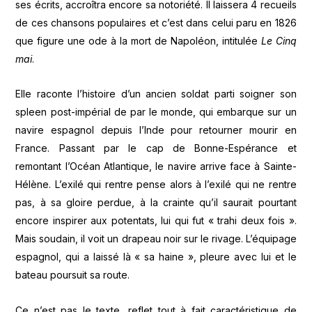
ses écrits, accroîtra encore sa notoriété. Il laissera 4 recueils
de ces chansons populaires et c’est dans celui paru en 1826
que figure une ode à la mort de Napoléon, intitulée
Le Cinq
mai
.
Elle raconte l’histoire d’un ancien soldat parti soigner son
spleen post-impérial de par le monde, qui embarque sur un
navire espagnol depuis l’Inde pour retourner mourir en
France. Passant par le cap de Bonne-Espérance et
remontant l’Océan Atlantique, le navire arrive face à Sainte-
Hélène. L’exilé qui rentre pense alors à l’exilé qui ne rentre
pas, à sa gloire perdue, à la crainte qu’il saurait pourtant
encore inspirer aux potentats, lui qui fut « trahi deux fois ».
Mais soudain, il voit un drapeau noir sur le rivage. L’équipage
espagnol, qui a laissé là « sa haine », pleure avec lui et le
bateau poursuit sa route.
Ce n’est pas le texte, reflet tout à fait caractéristique de