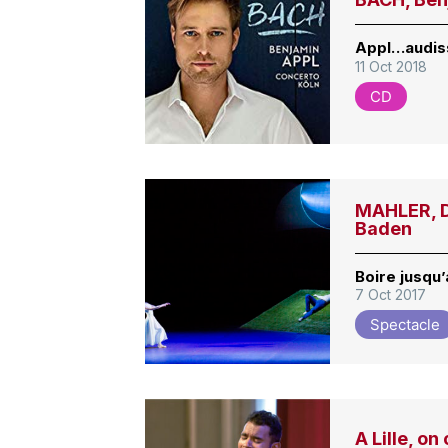
Appl…audis
11 Oct 2018
CD
MAHLER, D
Baden
Boire jusqu’à
7 Oct 2017
Spectacle
A Lille, o