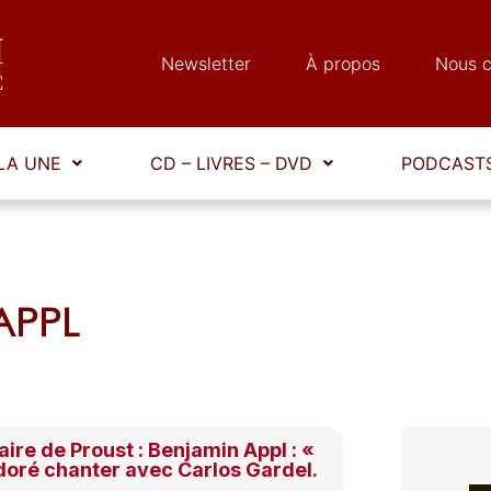
Newsletter
À propos
Nous c
LA UNE
CD – LIVRES – DVD
PODCASTS
 APPL
ire de Proust : Benjamin Appl : «
doré chanter avec Carlos Gardel.