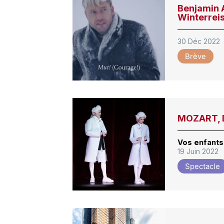
Benjamin A
Winterrei
30 Déc 2022
Brève
MOZART, D
Vos enfants
19 Juin 2022
Spectacle