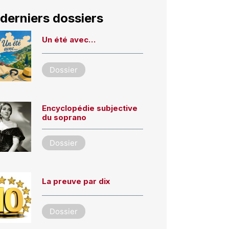
derniers dossiers
Un été avec…
Dossier
Encyclopédie subjective
du soprano
Dossier
La preuve par dix
Dossier