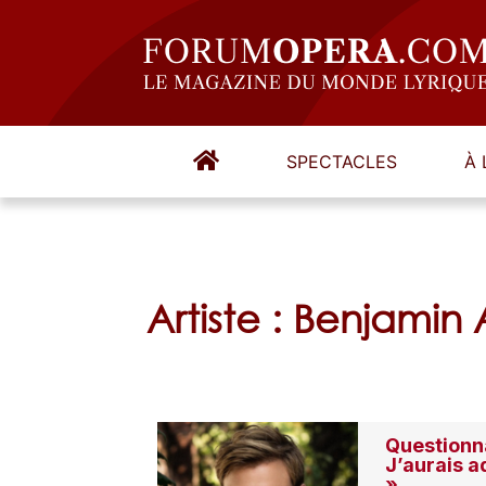
SPECTACLES
À 
Artiste : Benjamin
Questionna
J’aurais a
»