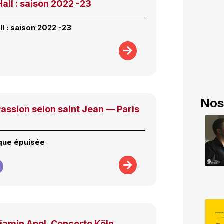
all : saison 2022 -23
l : saison 2022 -23
Nos
assion selon saint Jean — Paris
que épuisée
jamin Appl, Concerto Köln