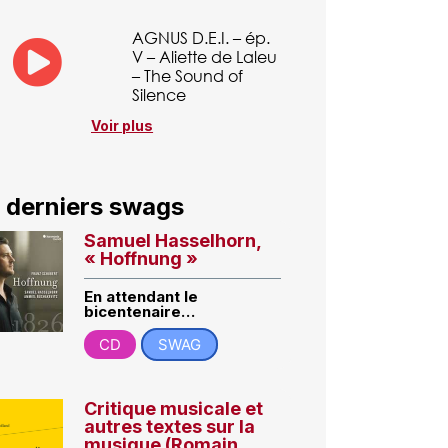
AGNUS D.E.I. – ép.
V – Aliette de Laleu
– The Sound of
Silence
Voir plus
 derniers swags
Samuel Hasselhorn,
« Hoffnung »
En attendant le
bicentenaire…
CD
SWAG
Critique musicale et
autres textes sur la
musique (Romain