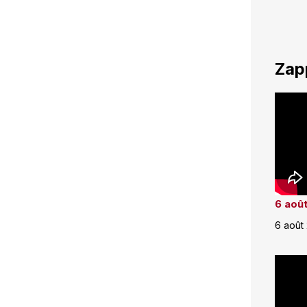
Zap
6 août
6 août