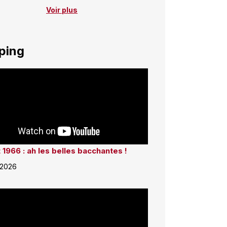
Voir plus
ping
 1966 : ah les belles bacchantes !
 2026