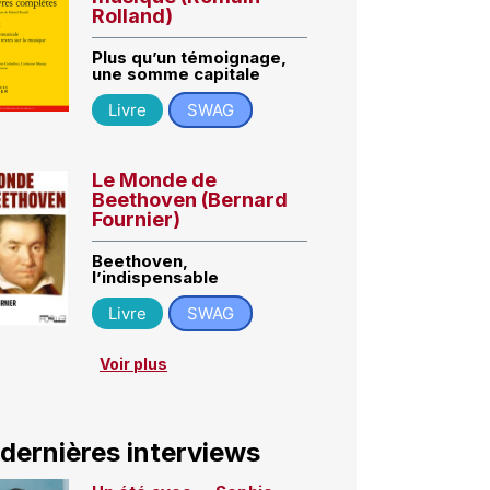
Rolland)
Plus qu’un témoignage,
une somme capitale
Livre
SWAG
Le Monde de
Beethoven (Bernard
Fournier)
Beethoven,
l’indispensable
Livre
SWAG
Voir plus
 dernières interviews