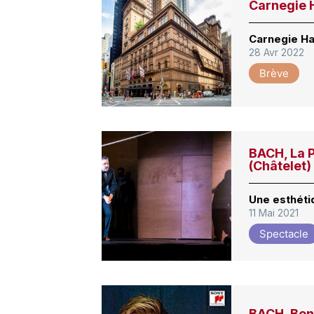
Carnegie H
Carnegie Hal
28 Avr 2022
Brève
BACH, La P
(Châtelet)
Une esthéti
11 Mai 2021
Spectacle
BACH, Ben