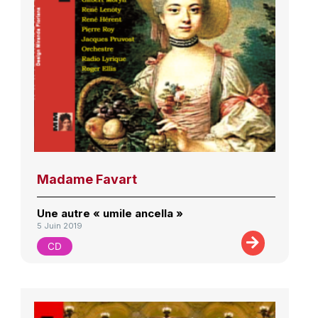
Madame Favart
Une autre « umile ancella »
5 Juin 2019
CD