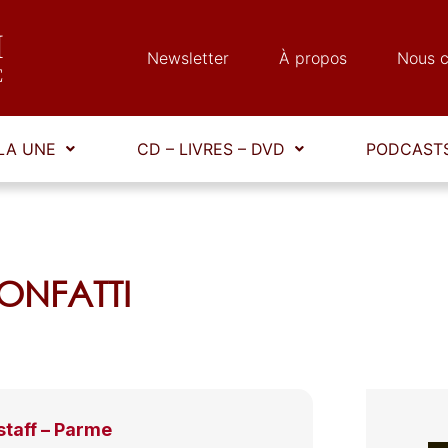
Newsletter
À propos
Nous c
LA UNE
CD – LIVRES – DVD
PODCASTS
BONFATTI
staff – Parme