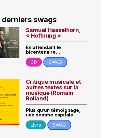
 derniers swags
Samuel Hasselhorn,
« Hoffnung »
En attendant le
bicentenaire…
CD
SWAG
Critique musicale et
autres textes sur la
musique (Romain
Rolland)
Plus qu’un témoignage,
une somme capitale
Livre
SWAG