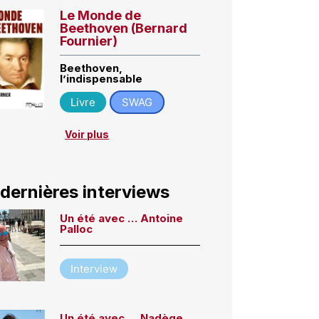
Le Monde de
Beethoven (Bernard
Fournier)
Beethoven,
l’indispensable
Livre
SWAG
Voir plus
 dernières interviews
Un été avec … Antoine
Palloc
Interview
Un été avec … Nadège