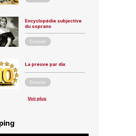
Encyclopédie subjective
du soprano
Dossier
La preuve par dix
Dossier
Voir plus
ping