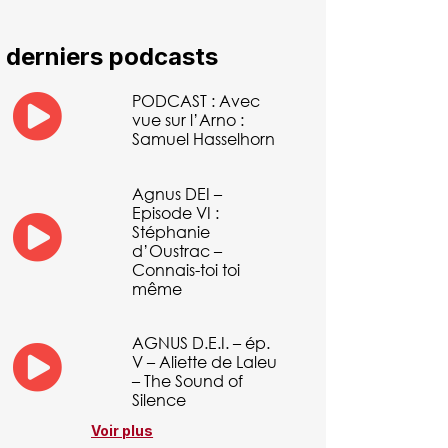
 derniers podcasts
PODCAST : Avec
vue sur l’Arno :
Samuel Hasselhorn
Agnus DEI –
Episode VI :
Stéphanie
d’Oustrac –
Connais-toi toi
même
AGNUS D.E.I. – ép.
V – Aliette de Laleu
– The Sound of
Silence
Voir plus