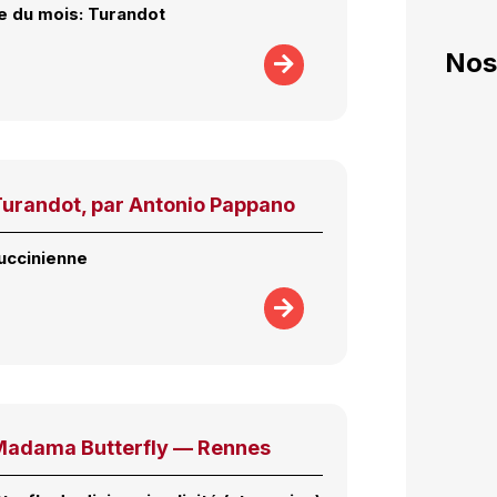
e du mois: Turandot
Nos
Turandot, par Antonio Pappano
uccinienne
Madama Butterfly — Rennes