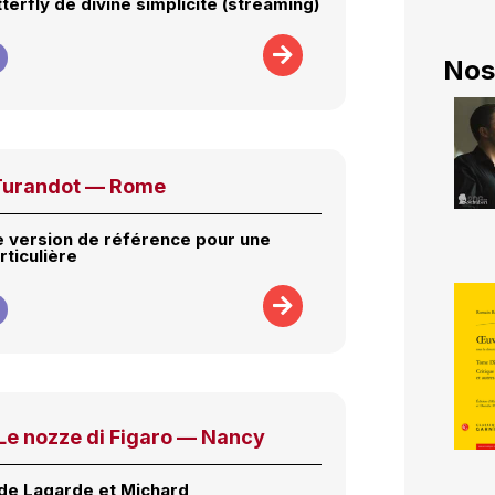
erfly de divine simplicité (streaming)
Nos
Turandot — Rome
 version de référence pour une
rticulière
e nozze di Figaro — Nancy
de Lagarde et Michard