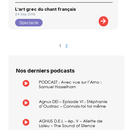
L’art grec du chant français
24 Sep 2016
Spectacle
1
2
Nos derniers podcasts
PODCAST : Avec vue sur l’Arno :
Samuel Hasselhorn
Agnus DEI – Episode VI : Stéphanie
d’Oustrac – Connais-toi toi même
AGNUS D.E.I. – ép. V – Aliette de
Laleu – The Sound of Silence