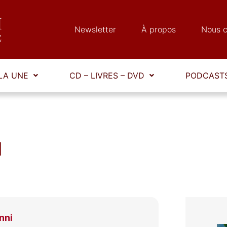
Newsletter
À propos
Nous c
LA UNE
CD – LIVRES – DVD
PODCASTS
I
nni