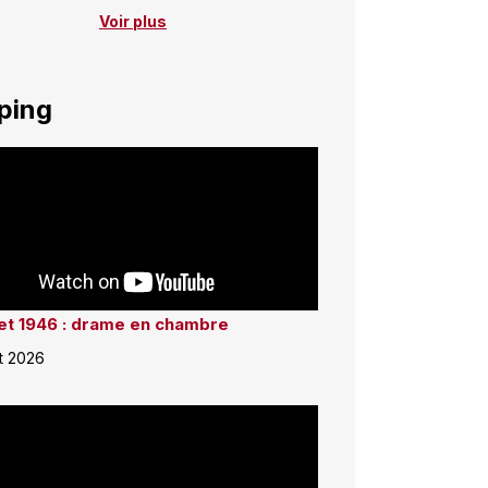
Voir plus
ping
llet 1946 : drame en chambre
et 2026