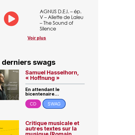
AGNUS D.E.I. – ép.
V – Aliette de Laleu
– The Sound of
Silence
Voir plus
 derniers swags
Samuel Hasselhorn,
« Hoffnung »
En attendant le
bicentenaire…
CD
SWAG
Critique musicale et
autres textes sur la
musique (Romain