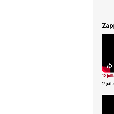
Zap
12 jui
12 juill