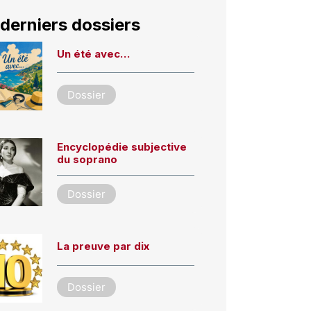
derniers dossiers
Un été avec…
Dossier
Encyclopédie subjective
du soprano
Dossier
La preuve par dix
Dossier