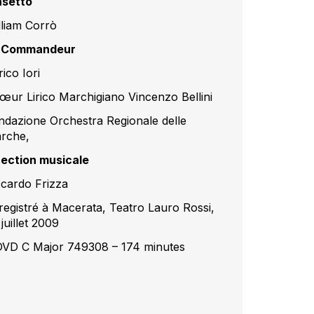
setto
lliam Corrò
 Commandeur
ico Iori
œur Lirico Marchigiano Vincenzo Bellini
ndazione Orchestra Regionale delle
rche,
rection musicale
ccardo Frizza
registré à Macerata, Teatro Lauro Rossi,
juillet 2009
DVD C Major 749308 – 174 minutes