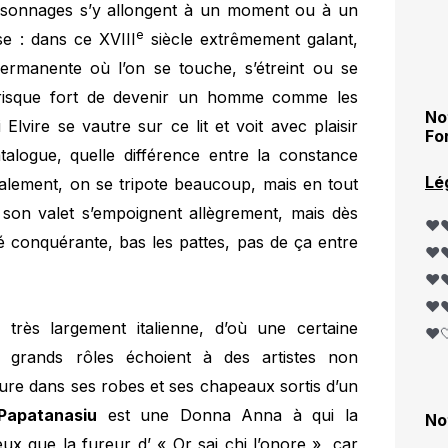
personnages s’y allongent à un moment ou à un
e
sse : dans ce XVIII
siècle extrêmement galant,
ermanente où l’on se touche, s’étreint ou se
 risque fort de devenir un homme comme les
No
 Elvire se vautre sur ce lit et voit avec plaisir
Fo
atalogue, quelle différence entre la constance
Lé
inalement, on se tripote beaucoup, mais en tout
 son valet s’empoignent allègrement, mais dès
❤️❤
té conquérante, bas les pattes, pas de ça entre
❤️❤
❤️❤
❤️❤
re très largement italienne, d’où une certaine
❤️
ux grands rôles échoient à des artistes non
llure dans ses robes et ses chapeaux sortis d’un
Papatanasiu
est une Donna Anna à qui la
No
x que la fureur d’ « Or sai chi l’onore », car