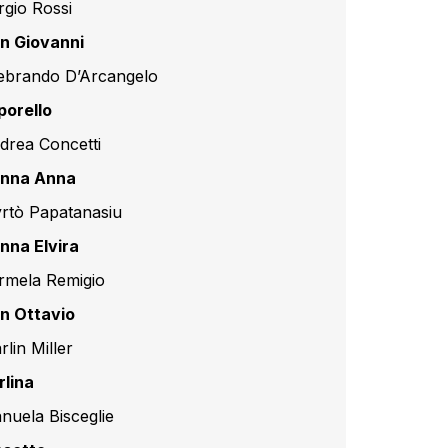
rgio Rossi
n Giovanni
debrando D’Arcangelo
porello
drea Concetti
nna Anna
rtò Papatanasiu
nna Elvira
rmela Remigio
n Ottavio
lin Miller
rlina
nuela Bisceglie