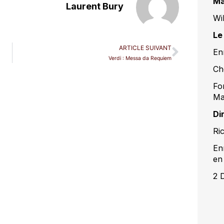
Ma
Laurent Bury
Wi
Le
ARTICLE SUIVANT
Enr
Verdi : Messa da Requiem
Ch
Fo
Ma
Di
Ri
En
en 
2 