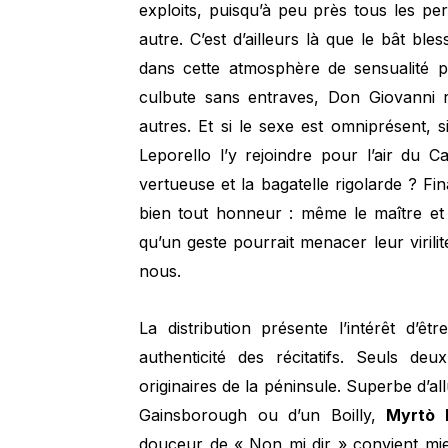
exploits, puisqu’à peu près tous les 
autre. C’est d’ailleurs là que le bât ble
dans cette atmosphère de sensualité p
culbute sans entraves, Don Giovanni
autres. Et si le sexe est omniprésent, si
Leporello l’y rejoindre pour l’air du C
vertueuse et la bagatelle rigolarde ? F
bien tout honneur : même le maître et
qu’un geste pourrait menacer leur virili
nous.
La distribution présente l’intérêt d’êt
authenticité des récitatifs. Seuls de
originaires de la péninsule. Superbe d’a
Gainsborough ou d’un Boilly,
Myrtò 
douceur de « Non mi dir » convient mieu