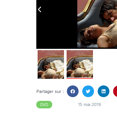
arrow_back_ios
Partager sur :
15 mai 2019
DVD