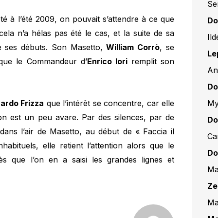
Se
été à l’été 2009, on pouvait s’attendre à ce que
Do
ela n’a hélas pas été le cas, et la suite de sa
Il
de ses débuts. Son Masetto,
William Corrò
, se
Le
is que le Commandeur d’
Enrico Iori
remplit son
An
Do
My
ardo Frizza
que l’intérêt se concentre, car elle
tion est un peu avare. Par des silences, par de
Do
 dans l’air de Masetto, au début de « Faccia il
Ca
abituels, elle retient l’attention alors que le
Do
dès que l’on en a saisi les grandes lignes et
Mar
Ze
Ma