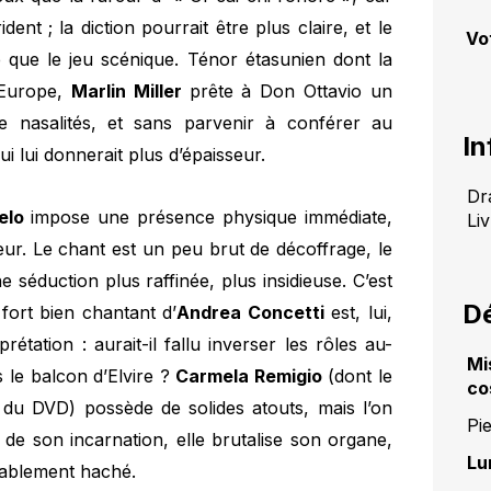
dent ; la diction pourrait être plus claire, et le
Vo
e que le jeu scénique. Ténor étasunien dont la
 Europe,
Marlin Miller
prête à Don Ottavio un
e nasalités, et sans parvenir à conférer au
In
i lui donnerait plus d’épaisseur.
Dr
elo
impose une présence physique immédiate,
Li
ur. Le chant est un peu brut de décoffrage, le
ne séduction plus raffinée, plus insidieuse. C’est
Dé
fort bien chantant d’
Andrea Concetti
est, lui,
tation : aurait-il fallu inverser les rôles au-
Mi
 le balcon d’Elvire ?
Carmela Remigio
(dont le
co
r du DVD) possède de solides atouts, mais l’on
Pie
de son incarnation, elle brutalise son organe,
Lu
éablement haché.