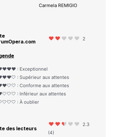
Carmela REMIGIO
te
2
rumOpera.com
gende
️❤️❤️❤️ : Exceptionnel
️❤️❤️🤍 : Supérieur aux attentes
️❤️🤍🤍 : Conforme aux attentes
️🤍🤍🤍 : Inférieur aux attentes
🤍🤍🤍 : À oublier
2.3
te des lecteurs
(
4
)