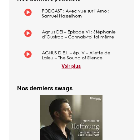
PODCAST : Avec vue sur l’Arno :
Samuel Hasselhorn
Agnus DEI – Episode VI : Stéphanie
d’Oustrac – Connais-toi toi même
AGNUS D.E.I. – ép. V – Aliette de
Laleu – The Sound of Silence
Voir plus
Nos derniers swags