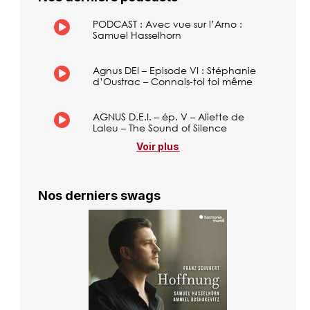
PODCAST : Avec vue sur l’Arno :
Samuel Hasselhorn
Agnus DEI – Episode VI : Stéphanie
d’Oustrac – Connais-toi toi même
AGNUS D.E.I. – ép. V – Aliette de
Laleu – The Sound of Silence
Voir plus
Nos derniers swags