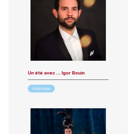
Un été avec … Igor Bouin
Interview