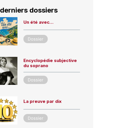
derniers dossiers
Un été avec…
Dossier
Encyclopédie subjective
du soprano
Dossier
La preuve par dix
Dossier