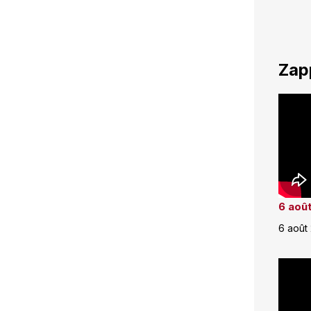
Zap
6 août
6 août