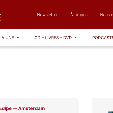
Newsletter
À propos
Nous c
LA UNE
CD – LIVRES – DVD
PODCASTS
Œdipe — Amsterdam