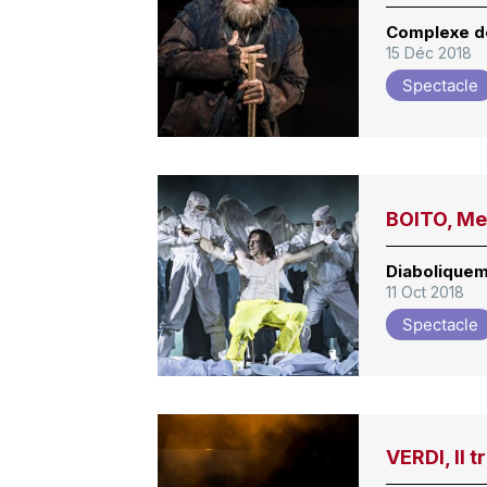
Complexe de
15 Déc 2018
Spectacle
BOITO, Me
Diaboliquem
11 Oct 2018
Spectacle
VERDI, Il t