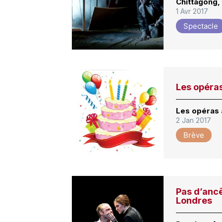
Chittagong,
1 Avr 2017
Spectacle
Les opéras
Les opéras 
2 Jan 2017
Brève
Pas d’anc
Londres