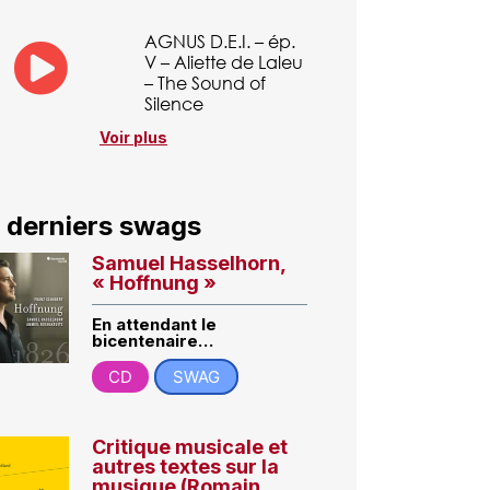
AGNUS D.E.I. – ép.
V – Aliette de Laleu
– The Sound of
Silence
Voir plus
 derniers swags
Samuel Hasselhorn,
« Hoffnung »
En attendant le
bicentenaire…
CD
SWAG
Critique musicale et
autres textes sur la
musique (Romain