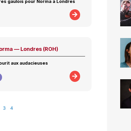
res gaulois pour Norma à Londres
Norma — Londres (ROH)
ourit aux audacieuses
3
4