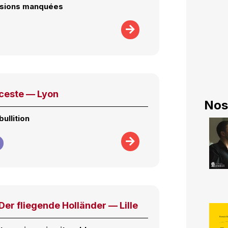
asions manquées
ceste — Lyon
Nos
bullition
er fliegende Holländer — Lille