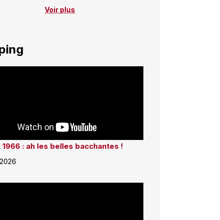
Voir plus
ping
 1966 : ah les belles bacchantes !
 2026