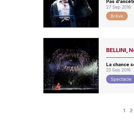
Pas d’ancêt
27 Sep 2016
Brève
BELLINI, 
La chance s
23 Sep 2016
Spectacle
1
2