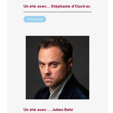
Un été avec… Stéphanie d’Oustrac
Interview
Un été avec … Julien Behr