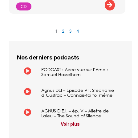
CD
1
2
3
4
Nos derniers podcasts
PODCAST : Avec vue sur l’Arno :
Samuel Hasselhorn
Agnus DEI – Episode VI : Stéphanie
d’Oustrac – Connais-toi toi même
AGNUS D.E.I. – ép. V – Aliette de
Laleu – The Sound of Silence
Voir plus