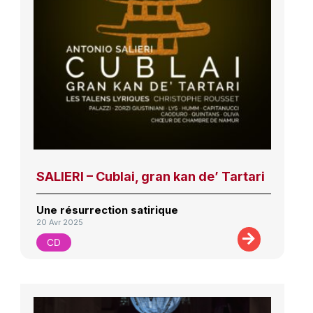
SALIERI – Cublai, gran kan de’ Tartari
Une résurrection satirique
20 Avr 2025
CD