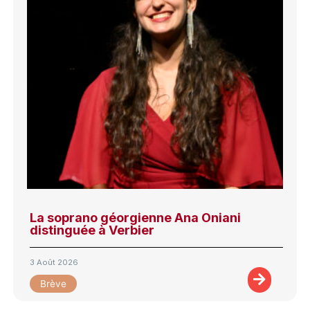
La soprano géorgienne Ana Oniani
distinguée à Verbier
3 Août 2026
Brève