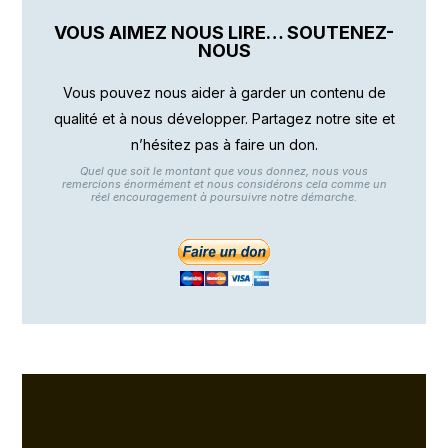
VOUS AIMEZ NOUS LIRE… SOUTENEZ-
NOUS
Vous pouvez nous aider à garder un contenu de
qualité et à nous développer. Partagez notre site et
n’hésitez pas à faire un don.
Quel que soit le montant que vous donnez, nous vous
remercions énormément et nous considérons cela comme un
réel encouragement à poursuivre notre démarche.